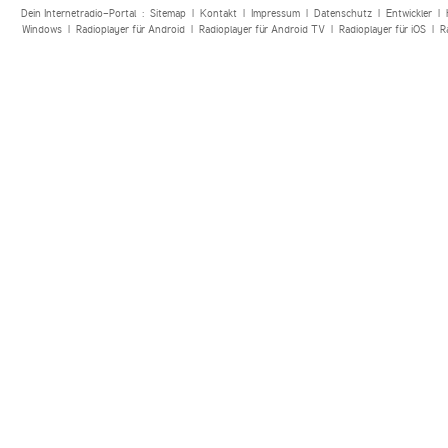
Dein Internetradio-Portal :
Sitemap
|
Kontakt
|
Impressum
|
Datenschutz
|
Entwickler
|
Windows
|
Radioplayer für Android
|
Radioplayer für Android TV
|
Radioplayer für iOS
|
R