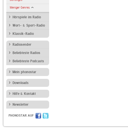
Weniger Genres
Hörspiele im Radio
Wort- & Sport-Radio
Klassik-Radio
Radiosender
Beliebteste Radios
Beliebteste Podcasts
Mein phonostar
Downloads
Hilfe & Kontakt
Newsletter
PHONOSTAR AUF