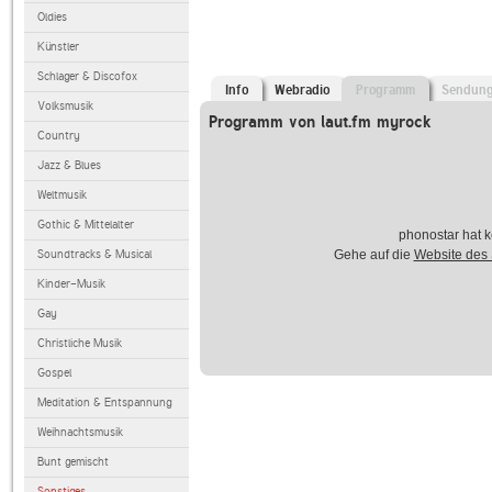
Oldies
Künstler
Schlager & Discofox
Info
Webradio
Programm
Sendun
Volksmusik
Programm von laut.fm myrock
Country
Jazz & Blues
Weltmusik
Gothic & Mittelalter
phonostar hat k
Soundtracks & Musical
Gehe auf die
Website des
Kinder-Musik
Gay
Christliche Musik
Gospel
Meditation & Entspannung
Weihnachtsmusik
Bunt gemischt
Sonstiges