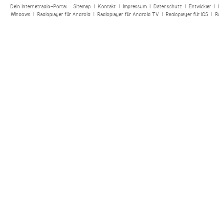
Dein Internetradio-Portal :
Sitemap
|
Kontakt
|
Impressum
|
Datenschutz
|
Entwickler
|
Windows
|
Radioplayer für Android
|
Radioplayer für Android TV
|
Radioplayer für iOS
|
R