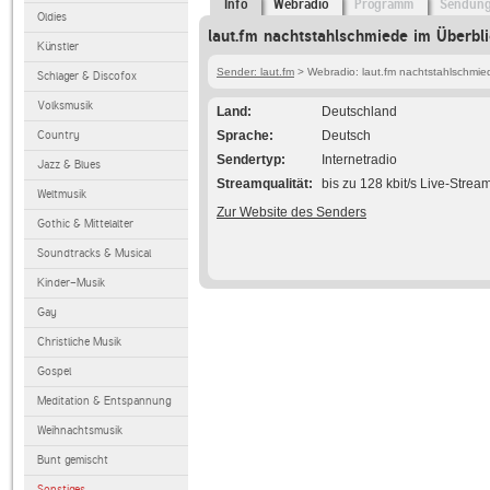
Info
Webradio
Programm
Sendun
Oldies
laut.fm nachtstahlschmiede im Überbl
Künstler
Sender: laut.fm
> Webradio: laut.fm nachtstahlschmie
Schlager & Discofox
Volksmusik
Land
Deutschland
Country
Sprache
Deutsch
Sendertyp
Internetradio
Jazz & Blues
Streamqualität
bis zu 128 kbit/s Live-Strea
Weltmusik
Zur Website des Senders
Gothic & Mittelalter
Soundtracks & Musical
Kinder-Musik
Gay
Christliche Musik
Gospel
Meditation & Entspannung
Weihnachtsmusik
Bunt gemischt
Sonstiges