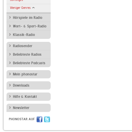
Weniger Genres
Hörspiele im Radio
Wort- & Sport-Radio
Klassik-Radio
Radiosender
Beliebteste Radios
Beliebteste Podcasts
Mein phonostar
Downloads
Hilfe & Kontakt
Newsletter
PHONOSTAR AUF