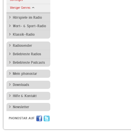
Weniger Genres
Hörspiele im Radio
Wort- & Sport-Radio
Klassik-Radio
Radiosender
Beliebteste Radios
Beliebteste Podcasts
Mein phonostar
Downloads
Hilfe & Kontakt
Newsletter
PHONOSTAR AUF