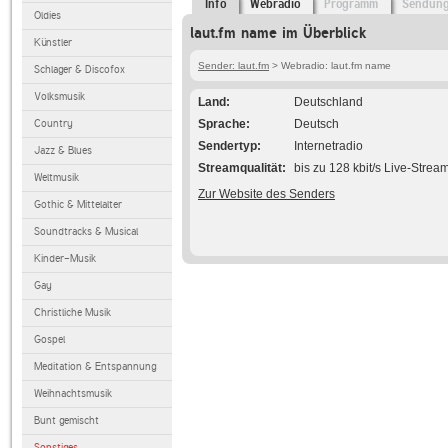
Info
Webradio
Programm
Sendun
Oldies
laut.fm name im Überblick
Künstler
Sender: laut.fm
> Webradio: laut.fm name
Schlager & Discofox
Volksmusik
Land
Deutschland
Country
Sprache
Deutsch
Sendertyp
Internetradio
Jazz & Blues
Streamqualität
bis zu 128 kbit/s Live-Strea
Weltmusik
Zur Website des Senders
Gothic & Mittelalter
Soundtracks & Musical
Kinder-Musik
Gay
Christliche Musik
Gospel
Meditation & Entspannung
Weihnachtsmusik
Bunt gemischt
Sonstiges