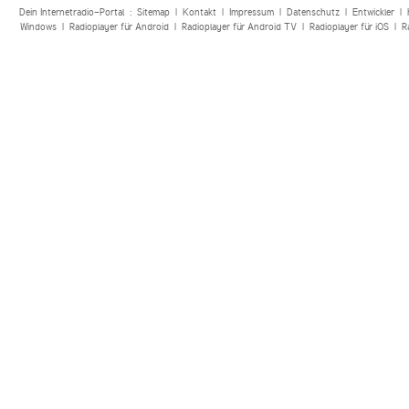
Dein Internetradio-Portal :
Sitemap
|
Kontakt
|
Impressum
|
Datenschutz
|
Entwickler
|
Windows
|
Radioplayer für Android
|
Radioplayer für Android TV
|
Radioplayer für iOS
|
R