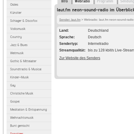
Info
Webradio
Programm
Sendun
Oldies
laut.fm neon-sound-radio im Überblic
Künstler
Sender: laut.fm
> Webradio: laut.fm neon-sound-radio
Schlager & Discofox
Volksmusik
Land
Deutschland
Country
Sprache
Deutsch
Sendertyp
Internetradio
Jazz & Blues
Streamqualität
bis zu 128 kbit/s Live-Strea
Weltmusik
Zur Website des Senders
Gothic & Mittelalter
Soundtracks & Musical
Kinder-Musik
Gay
Christliche Musik
Gospel
Meditation & Entspannung
Weihnachtsmusik
Bunt gemischt
Sonstiges