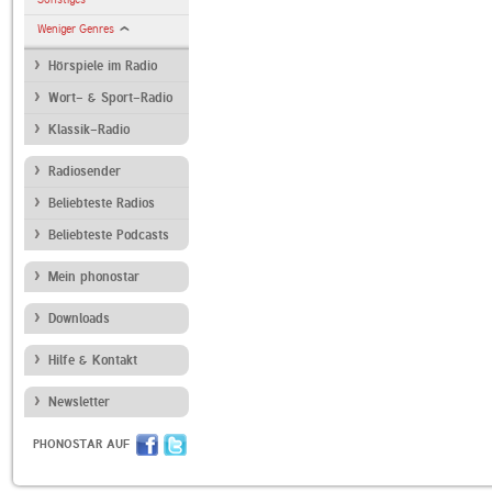
Weniger Genres
Hörspiele im Radio
Wort- & Sport-Radio
Klassik-Radio
Radiosender
Beliebteste Radios
Beliebteste Podcasts
Mein phonostar
Downloads
Hilfe & Kontakt
Newsletter
PHONOSTAR AUF