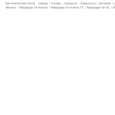
Dein Internetradio-Portal :
Sitemap
|
Kontakt
|
Impressum
|
Datenschutz
|
Entwickler
|
Windows
|
Radioplayer für Android
|
Radioplayer für Android TV
|
Radioplayer für iOS
|
R