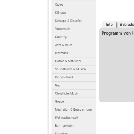
Oldies
Künstler
Schlager & Discofox
Info
Webradi
Volksmusik
Programm von l
Country
Jazz & Blues
Weltmusik
Gothic & Mittelalter
Soundtracks & Musical
Kinder-Musik
Gay
Christliche Musik
Gospel
Meditation & Entspannung
Weihnachtsmusik
Bunt gemischt
Sonstiges