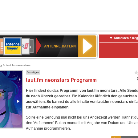
Anmelden / Reg
ANTENNE
eutschlandfunk
WDR
Deutschlandfunk
80er
SWR3
WDR
NDR
SWR
BAYERN
ANTENNE BAYERN
ltur
2
SIK
90er
4
2
Kultur
OLDIE
ANTENNE
es
> laut.fm neonstars
Sonstiges
laut.fm neonstars Programm
Hier findest du das Programm von laut.fm neonstars. Alle Send
du nach Uhrzeit geordnet. Ein Kalender läßt dich den gesuchten
auswählen. So kannst du alle Inhalte von laut.fm neonstars einf
zur Aufnahme einplanen.
Sollte eine Sendung mal nicht bei uns Angezeigt werden, kannst d
den 'Aufnehmen'-Button manuell mit Angabe von Datum und Uhrzei
Aufnahme programmieren.