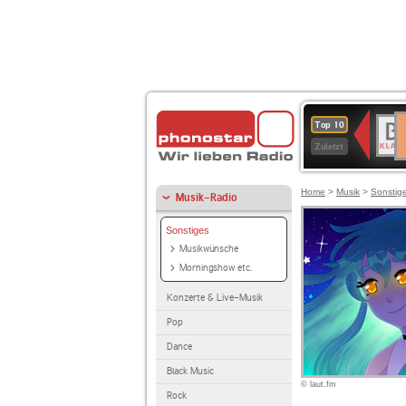
D
BR-
Top 10
Ku
KLAS
Zuletzt
Home
>
Musik
>
Sonstig
Musik-Radio
Sonstiges
Musikwünsche
Morningshow etc.
Konzerte & Live-Musik
Pop
Dance
Black Music
© laut.fm
Rock