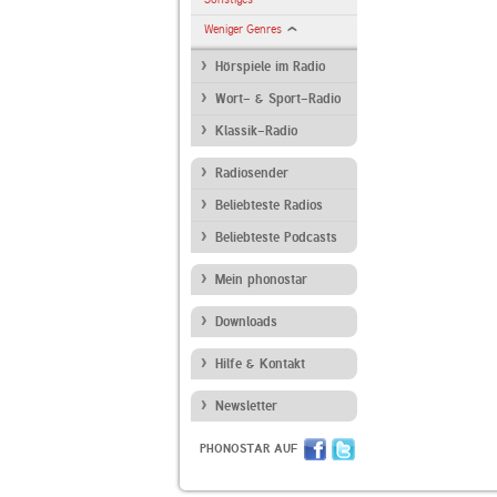
Weniger Genres
Hörspiele im Radio
Wort- & Sport-Radio
Klassik-Radio
Radiosender
Beliebteste Radios
Beliebteste Podcasts
Mein phonostar
Downloads
Hilfe & Kontakt
Newsletter
PHONOSTAR AUF