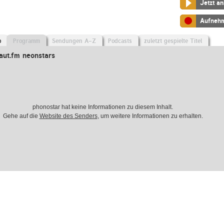
Jetzt a
Aufneh
o
Programm
Sendungen A-Z
Podcasts
zuletzt gespielte Titel
aut.fm neonstars
phonostar hat keine Informationen zu diesem Inhalt.
Gehe auf die
Website des Senders
, um weitere Informationen zu erhalten.