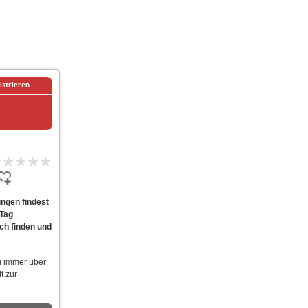
istrieren
ungen findest
 Tag
ach finden und
u immer über
t zur