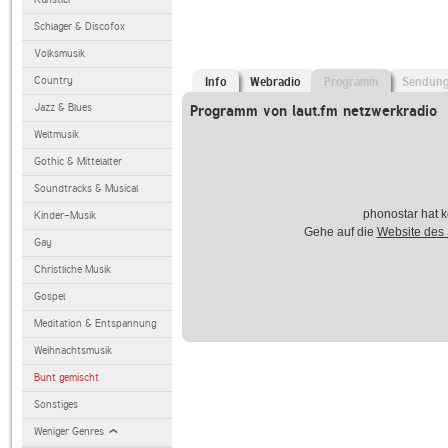
Schlager & Discofox
Volksmusik
Country
Info
Webradio
Programm
Sendun
Jazz & Blues
Programm von laut.fm netzwerkradio
Weltmusik
Gothic & Mittelalter
Soundtracks & Musical
phonostar hat k
Kinder-Musik
Gehe auf die
Website des
Gay
Christliche Musik
Gospel
Meditation & Entspannung
Weihnachtsmusik
Bunt gemischt
Sonstiges
Weniger Genres