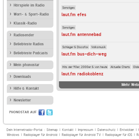
Hörspiele im Radio
Sonstiges
laut.fm efes
Wort- & Sport-Radio
Klassik-Radio
Sonstiges
laut.fm antennebad
Radiosender
Beliebteste Radios
Schlager & Discofox
Volksmusik
Beliebteste Podcasts
laut.fm bus-dich-weg
Mein phonostar
Hits der 90er, 2000er & von heute
Aktuelle Charts
Oldi
laut.fm radiokoblenz
Downloads
Mehr Webr
Hilfe & Kontakt
Newsletter
PHONOSTAR AUF
Dein Internetradio-Portal :
Sitemap
|
Kontakt
|
Impressum
|
Datenschutz
|
Entwickler
|
Windows
|
Radioplayer für Android
|
Radioplayer für Android TV
|
Radioplayer für iOS
|
R