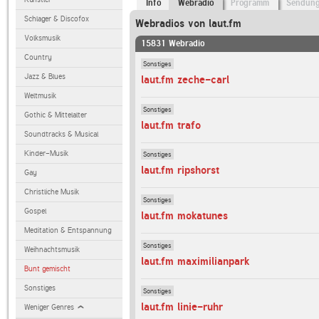
Info
Webradio
Programm
Sendun
Schlager & Discofox
Webradios von laut.fm
Volksmusik
15831 Webradio
Country
Sonstiges
Jazz & Blues
laut.fm zeche-carl
Weltmusik
Sonstiges
Gothic & Mittelalter
laut.fm trafo
Soundtracks & Musical
Kinder-Musik
Sonstiges
laut.fm ripshorst
Gay
Christliche Musik
Sonstiges
Gospel
laut.fm mokatunes
Meditation & Entspannung
Sonstiges
Weihnachtsmusik
laut.fm maximilianpark
Bunt gemischt
Sonstiges
Sonstiges
laut.fm linie-ruhr
Weniger Genres