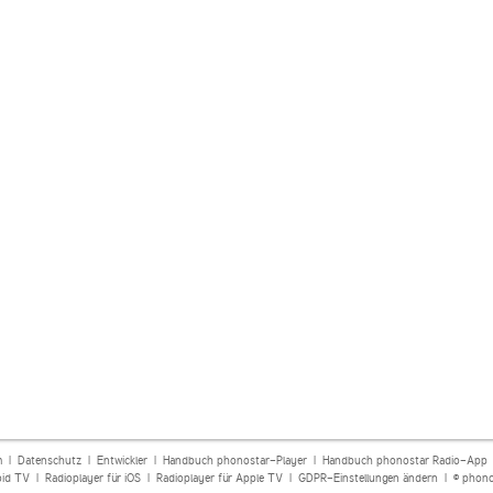
m
|
Datenschutz
|
Entwickler
|
Handbuch phonostar-Player
|
Handbuch phonostar Radio-App
oid TV
|
Radioplayer für iOS
|
Radioplayer für Apple TV
|
GDPR-Einstellungen ändern
| © phono