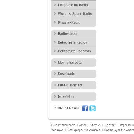
Hörspiele im Radio
Wort- & Sport-Radio
Klassik-Radio
Radiosender
Beliebteste Radios
Beliebteste Podcasts
Mein phonostar
Downloads
Hilfe & Kontakt
Newsletter
PHONOSTAR AUF
Dein Internetradio-Portal :
Sitemap
|
Kontakt
|
Impressu
Windows
|
Radioplayer für Android
|
Radioplayer für Andr