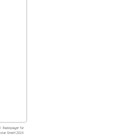
|
Radioplayer für
star GmbH 2024