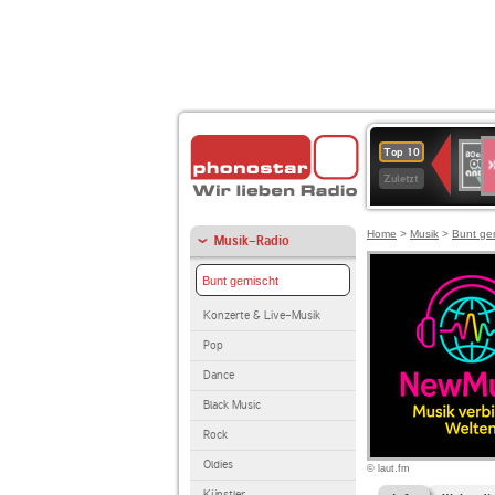
S
80er
Top 10
90er
Zuletzt
OLDI
ANT
Home
>
Musik
>
Bunt ge
Musik-Radio
Bunt gemischt
Konzerte & Live-Musik
Pop
Dance
Black Music
Rock
Oldies
© laut.fm
Künstler