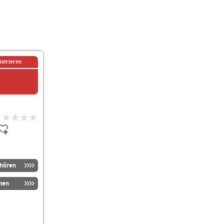
istrieren
nhören
men