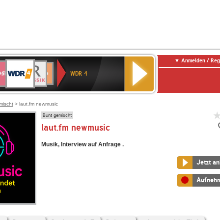
Anmelden / Reg
WDR
WR3
BR-
Deutschlandfunk
NDR
Deutschlandfunk
SWR
4
WDR 4
KLASSIK
2
Kultur
Kultur
E
ENNE
mischt
> laut.fm newmusic
Bunt gemischt
laut.fm newmusic
Musik, Interview auf Anfrage .
Jetzt a
Aufneh