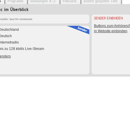
o
Programm
Sendungen A-Z
Podcasts
zuletzt gespielte Titel
c im Überblick
SENDER EINBINDEN
radio: laut.fm newmusic
Buttons zum Anhören
Deutschland
in Website einbinden
Deutsch
Internetradio
bis zu 128 kbit/s Live-Stream
Senders