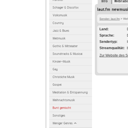
Info
Webradi
Schlager & Discofox
laut.fm newmusi
Volksmusik
Sender: laut.fm
> Web
Country
Land
Jazz & Blues
Sprache
Weltmusik
Sendertyp
Gothic & Mittelalter
Streamqualität
Soundtracks & Musical
Zur Website des 
Kinder-Musik
Gay
Christliche Musik
Gospel
Meditation & Entspannung
Weihnachtsmusik
Bunt gemischt
Sonstiges
Weniger Genres