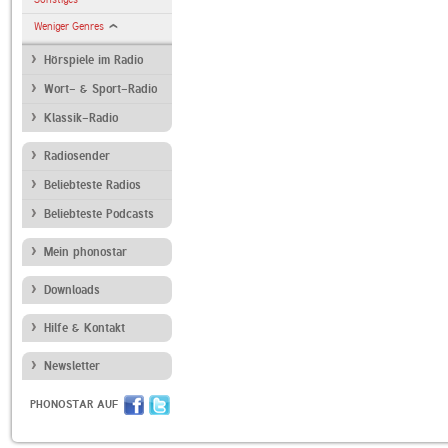
Weniger Genres
Hörspiele im Radio
Wort- & Sport-Radio
Klassik-Radio
Radiosender
Beliebteste Radios
Beliebteste Podcasts
Mein phonostar
Downloads
Hilfe & Kontakt
Newsletter
PHONOSTAR AUF