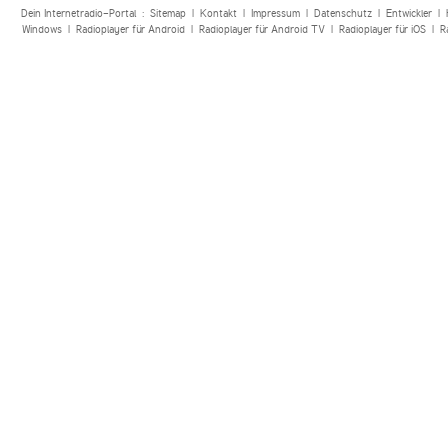
Dein Internetradio-Portal :
Sitemap
|
Kontakt
|
Impressum
|
Datenschutz
|
Entwickler
|
Windows
|
Radioplayer für Android
|
Radioplayer für Android TV
|
Radioplayer für iOS
|
R