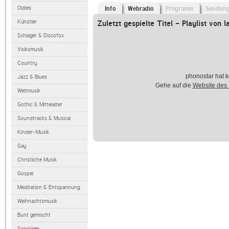
Oldies
Info
Webradio
Programm
Sendun
Künstler
Zuletzt gespielte Titel - Playlist von l
Schlager & Discofox
Volksmusik
Country
phonostar hat k
Jazz & Blues
Gehe auf die
Website des
Weltmusik
Gothic & Mittelalter
Soundtracks & Musical
Kinder-Musik
Gay
Christliche Musik
Gospel
Meditation & Entspannung
Weihnachtsmusik
Bunt gemischt
Sonstiges