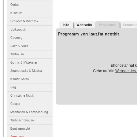
Oldies
Künstler
Schlager & Discofox
Info
Webradio
Programm
Sendun
Volksmusik
Programm von laut.fm nexthit
Country
Jazz & Blues
Weltmusik
Gothic & Mittelalter
phonostar hat k
Soundtracks & Musical
Gehe auf die
Website des
Kinder-Musik
Gay
Christliche Musik
Gospel
Meditation & Entspannung
Weihnachtsmusik
Bunt gemischt
Sonstiges