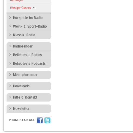
Weniger Genres
Hörspiele im Radio
Wort- & Sport-Radio
Klassik-Radio
Radiosender
Beliebteste Radios
Beliebteste Podcasts
Mein phonostar
Downloads
Hilfe & Kontakt
Newsletter
PHONOSTAR AUF