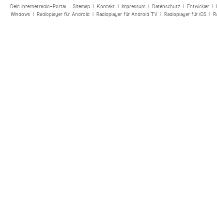
Dein Internetradio-Portal :
Sitemap
|
Kontakt
|
Impressum
|
Datenschutz
|
Entwickler
|
Windows
|
Radioplayer für Android
|
Radioplayer für Android TV
|
Radioplayer für iOS
|
R