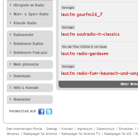
Hörspiele im Radio
Sonstiges
laut.fm yourfm24_7
Wort- & Sport-Radio
Klassik-Radio
Sonstiges
laut.fm soulradio-it-classics
Radiosender
Beliebteste Radios
Hits der 90er, 2000er & von heute
Beliebteste Podcasts
laut.fm radio-gardasee
Mein phonostar
Sonstiges
laut.fm radio-fuer-baunach-und-um
Downloads
Mehr Webr
Hilfe & Kontakt
Newsletter
PHONOSTAR AUF
Dein Internetradio-Portal :
Sitemap
|
Kontakt
|
Impressum
|
Datenschutz
|
Entwickler
|
Windows
|
Radioplayer für Android
|
Radioplayer für Android TV
|
Radioplayer für iOS
|
R