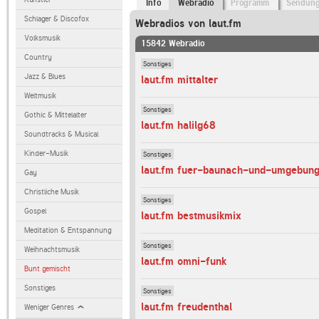
Info
Webradio
Programm
Sendun
Schlager & Discofox
Webradios von laut.fm
Volksmusik
15842 Webradio
Country
Sonstiges
Jazz & Blues
laut.fm mittalter
Weltmusik
Sonstiges
Gothic & Mittelalter
laut.fm halilg68
Soundtracks & Musical
Kinder-Musik
Sonstiges
laut.fm fuer-baunach-und-umgebun
Gay
Christliche Musik
Sonstiges
Gospel
laut.fm bestmusikmix
Meditation & Entspannung
Sonstiges
Weihnachtsmusik
laut.fm omni-funk
Bunt gemischt
Sonstiges
Sonstiges
laut.fm freudenthal
Weniger Genres