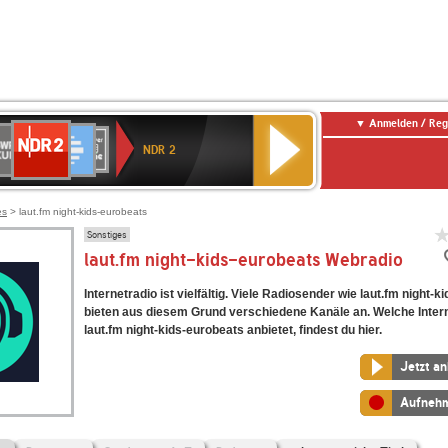
Anmelden / Reg
NDR
WR
Deutschlandfunk
SWR3
WDR
BR-
Deutschlandfunk
ANTENNE
80er
2
NDR 2
ltur
4
KLASSIK
Kultur
BAYERN
90er
OLDIE
ANTENNE
es
> laut.fm night-kids-eurobeats
Sonstiges
laut.fm night-kids-eurobeats Webradio
Internetradio ist vielfältig. Viele Radiosender wie laut.fm night-
bieten aus diesem Grund verschiedene Kanäle an. Welche Inter
laut.fm night-kids-eurobeats anbietet, findest du hier.
Jetzt a
Aufneh