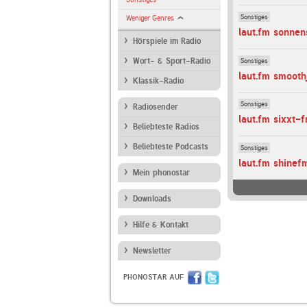
Sonstiges
Weniger Genres
laut.fm sonnen
Hörspiele im Radio
Sonstiges
Wort- & Sport-Radio
laut.fm smoot
Klassik-Radio
Sonstiges
Radiosender
laut.fm sixxt-
Beliebteste Radios
Beliebteste Podcasts
Sonstiges
laut.fm shinef
Mein phonostar
Downloads
Hilfe & Kontakt
Newsletter
PHONOSTAR AUF