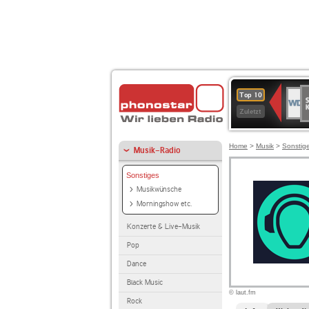
S
WDR
Top 10
Ku
2
Zuletzt
Home
>
Musik
>
Sonstig
Musik-Radio
Sonstiges
Musikwünsche
Morningshow etc.
Konzerte & Live-Musik
Pop
Dance
Black Music
© laut.fm
Rock