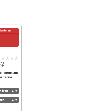
istrieren
kids-eurobeats
netradios
nhören
men