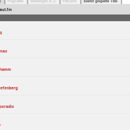
o
Programm
Sendungen A-Z
Podcasts
zuletzt gespielte Titel
aut.fm
q
kmax
nahamm
aefenberg
oxradio
w