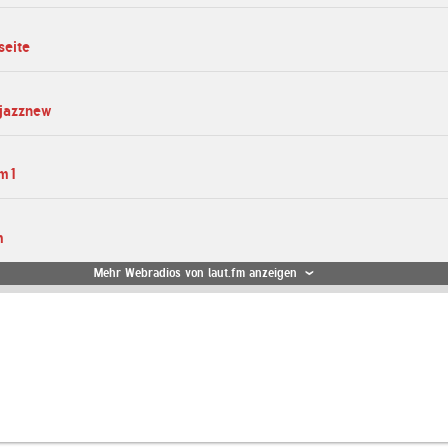
seite
hjazznew
fm1
m
Mehr Webradios von laut.fm anzeigen