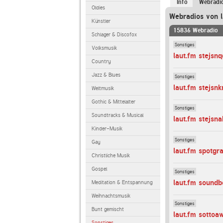
Info
Webradi
Oldies
Webradios von l
Künstler
15836 Webradio
Schlager & Discofox
Sonstiges
Volksmusik
laut.fm stejsnq
Country
Jazz & Blues
Sonstiges
laut.fm stejsn
Weltmusik
Gothic & Mittelalter
Sonstiges
Soundtracks & Musical
laut.fm stejs
Kinder-Musik
Sonstiges
Gay
laut.fm spotgr
Christliche Musik
Gospel
Sonstiges
laut.fm soundb
Meditation & Entspannung
Weihnachtsmusik
Sonstiges
Bunt gemischt
laut.fm sottoa
Sonstiges