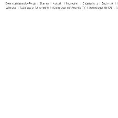
Dein Internetradio-Portal :
Sitemap
|
Kontakt
|
Impressum
|
Datenschutz
|
Entwickler
|
Windows
|
Radioplayer für Android
|
Radioplayer für Android TV
|
Radioplayer für iOS
|
R