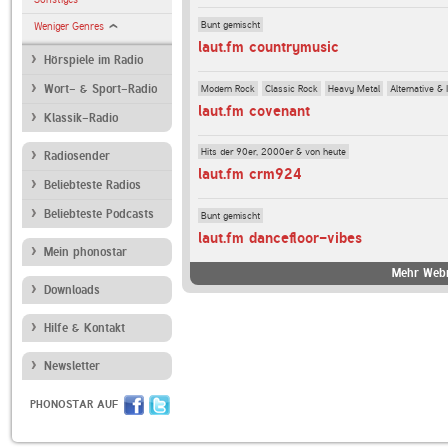
Bunt gemischt
Weniger Genres
laut.fm countrymusic
Hörspiele im Radio
Modern Rock
Classic Rock
Heavy Metal
Alternative & 
Wort- & Sport-Radio
laut.fm covenant
Klassik-Radio
Hits der 90er, 2000er & von heute
Radiosender
laut.fm crm924
Beliebteste Radios
Beliebteste Podcasts
Bunt gemischt
laut.fm dancefloor-vibes
Mein phonostar
Mehr Webr
Downloads
Hilfe & Kontakt
Newsletter
PHONOSTAR AUF