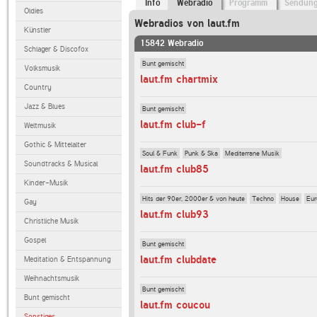
Info
Webradio
Programm
Sendun
Oldies
Webradios von laut.fm
Künstler
15842 Webradio
Schlager & Discofox
Bunt gemischt
Volksmusik
laut.fm chartmix
Country
Jazz & Blues
Bunt gemischt
laut.fm club-f
Weltmusik
Gothic & Mittelalter
Soul & Funk
Punk & Ska
Mediterrane Musik
Soundtracks & Musical
laut.fm club85
Kinder-Musik
Hits der 90er, 2000er & von heute
Techno
House
Eur
Gay
laut.fm club93
Christliche Musik
Gospel
Bunt gemischt
laut.fm clubdate
Meditation & Entspannung
Weihnachtsmusik
Bunt gemischt
Bunt gemischt
laut.fm coucou
Sonstiges