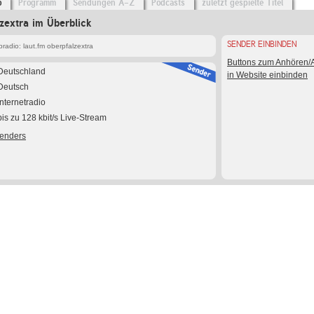
o
Programm
Sendungen A-Z
Podcasts
zuletzt gespielte Titel
lzextra im Überblick
SENDER EINBINDEN
adio: laut.fm oberpfalzextra
Buttons zum Anhören
Deutschland
in Website einbinden
Deutsch
Internetradio
bis zu 128 kbit/s Live-Stream
Senders