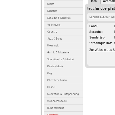
Info
Webradi
Oldies
laut.fm oberpfa
Künstler
Sender: laut.fm
> Webr
Schlager & Discofox
Volksmusik
Land
Country
Sprache
Sendertyp
Jazz & Blues
Streamqualität
Weltmusik
Zur Website des 
Gothic & Mittelalter
Soundtracks & Musical
Kinder-Musik
Gay
Christliche Musik
Gospel
Meditation & Entspannung
Weihnachtsmusik
Bunt gemischt
Sonstiges