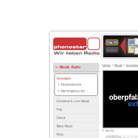
W
ANT
Top 10
2
BAY
Zuletzt
Home
>
Musik
>
Sonstig
Musik-Radio
Sonstiges
Musikwünsche
Morningshow etc.
Konzerte & Live-Musik
Pop
Dance
Black Music
© laut.fm
Rock