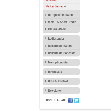
Weniger Genres
Hörspiele im Radio
Wort- & Sport-Radio
Klassik-Radio
Radiosender
Beliebteste Radios
Beliebteste Podcasts
Mein phonostar
Downloads
Hilfe & Kontakt
Newsletter
PHONOSTAR AUF