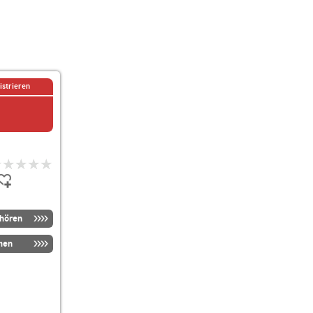
istrieren
nhören
men