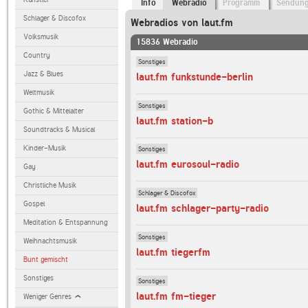
Info
Webradio
Programm
Sendun
Schlager & Discofox
Webradios von laut.fm
Volksmusik
15836 Webradio
Country
Sonstiges
Jazz & Blues
laut.fm funkstunde-berlin
Weltmusik
Sonstiges
Gothic & Mittelalter
laut.fm station-b
Soundtracks & Musical
Kinder-Musik
Sonstiges
laut.fm eurosoul-radio
Gay
Christliche Musik
Schlager & Discofox
Gospel
laut.fm schlager-party-radio
Meditation & Entspannung
Sonstiges
Weihnachtsmusik
laut.fm tiegerfm
Bunt gemischt
Sonstiges
Sonstiges
laut.fm fm-tieger
Weniger Genres