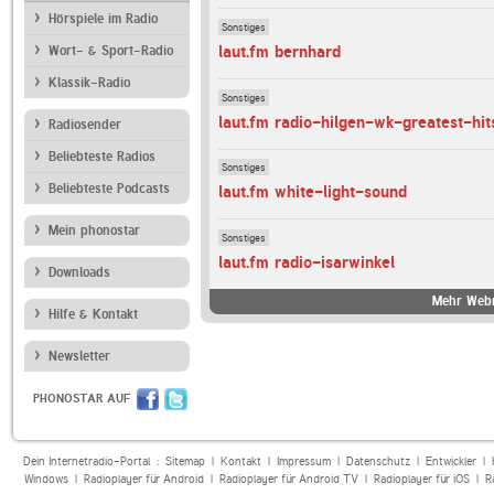
Hörspiele im Radio
Sonstiges
laut.fm bernhard
Wort- & Sport-Radio
Klassik-Radio
Sonstiges
laut.fm radio-hilgen-wk-greatest-hit
Radiosender
Beliebteste Radios
Sonstiges
Beliebteste Podcasts
laut.fm white-light-sound
Mein phonostar
Sonstiges
laut.fm radio-isarwinkel
Downloads
Mehr Webr
Hilfe & Kontakt
Newsletter
PHONOSTAR AUF
Dein Internetradio-Portal :
Sitemap
|
Kontakt
|
Impressum
|
Datenschutz
|
Entwickler
|
Windows
|
Radioplayer für Android
|
Radioplayer für Android TV
|
Radioplayer für iOS
|
R