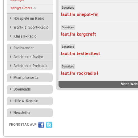
Sonstiges
Weniger Genres
laut.fm onepot-fm
Hörspiele im Radio
Sonstiges
Wort- & Sport-Radio
laut.fm korgcraft
Klassik-Radio
Sonstiges
Radiosender
laut.fm testtesttest
Beliebteste Radios
Beliebteste Podcasts
Sonstiges
laut.fm rockradio1
Mein phonostar
Mehr Webr
Downloads
Hilfe & Kontakt
Newsletter
PHONOSTAR AUF