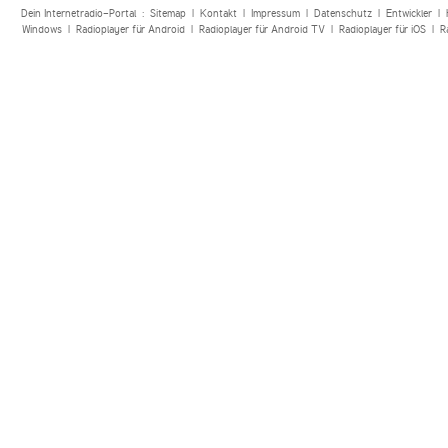
Dein Internetradio-Portal :
Sitemap
|
Kontakt
|
Impressum
|
Datenschutz
|
Entwickler
|
Windows
|
Radioplayer für Android
|
Radioplayer für Android TV
|
Radioplayer für iOS
|
R