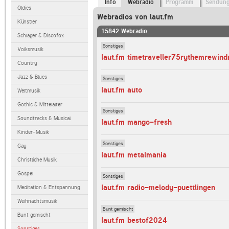
Info
Webradio
Programm
Sendun
Oldies
Webradios von laut.fm
Künstler
15842 Webradio
Schlager & Discofox
Sonstiges
Volksmusik
laut.fm timetraveller75rythemrewind
Country
Jazz & Blues
Sonstiges
laut.fm auto
Weltmusik
Gothic & Mittelalter
Sonstiges
Soundtracks & Musical
laut.fm mango-fresh
Kinder-Musik
Sonstiges
Gay
laut.fm metalmania
Christliche Musik
Gospel
Sonstiges
laut.fm radio-melody-puettlingen
Meditation & Entspannung
Weihnachtsmusik
Bunt gemischt
Bunt gemischt
laut.fm bestof2024
Sonstiges