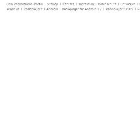
Dein Internetradio-Portal :
Sitemap
|
Kontakt
|
Impressum
|
Datenschutz
|
Entwickler
|
Windows
|
Radioplayer für Android
|
Radioplayer für Android TV
|
Radioplayer für iOS
|
R