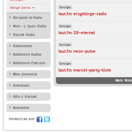
Sonstiges
Weniger Genres
laut.fm erzgebirge-radio
Hörspiele im Radio
Sonstiges
Wort- & Sport-Radio
laut.fm 28-eternal
Klassik-Radio
Sonstiges
Radiosender
laut.fm neon-pulse
Beliebteste Radios
Beliebteste Podcasts
Sonstiges
laut.fm marcel-party-kiste
Mein phonostar
Mehr Webr
Downloads
Hilfe & Kontakt
Newsletter
PHONOSTAR AUF