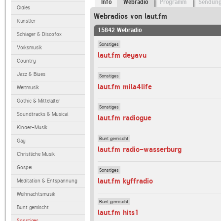
Info
Webradio
Programm
Sendun
Oldies
Webradios von laut.fm
Künstler
15842 Webradio
Schlager & Discofox
Sonstiges
Volksmusik
laut.fm deyavu
Country
Jazz & Blues
Sonstiges
laut.fm mila4life
Weltmusik
Gothic & Mittelalter
Sonstiges
Soundtracks & Musical
laut.fm radiogue
Kinder-Musik
Bunt gemischt
Gay
laut.fm radio-wasserburg
Christliche Musik
Gospel
Sonstiges
laut.fm kyffradio
Meditation & Entspannung
Weihnachtsmusik
Bunt gemischt
Bunt gemischt
laut.fm hits1
Sonstiges