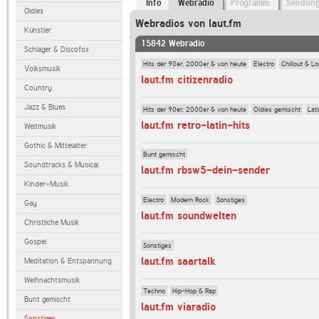
Info
Webradio
Programm
Sendun
Oldies
Webradios von laut.fm
Künstler
15842 Webradio
Schlager & Discofox
Hits der 90er, 2000er & von heute
Electro
Chillout & L
Volksmusik
laut.fm citizenradio
Country
Jazz & Blues
Hits der 90er, 2000er & von heute
Oldies gemischt
Lati
laut.fm retro-latin-hits
Weltmusik
Gothic & Mittelalter
Bunt gemischt
Soundtracks & Musical
laut.fm rbsw5-dein-sender
Kinder-Musik
Electro
Modern Rock
Sonstiges
Gay
laut.fm soundwelten
Christliche Musik
Gospel
Sonstiges
laut.fm saartalk
Meditation & Entspannung
Weihnachtsmusik
Techno
Hip-Hop & Rap
Bunt gemischt
laut.fm viaradio
Sonstiges