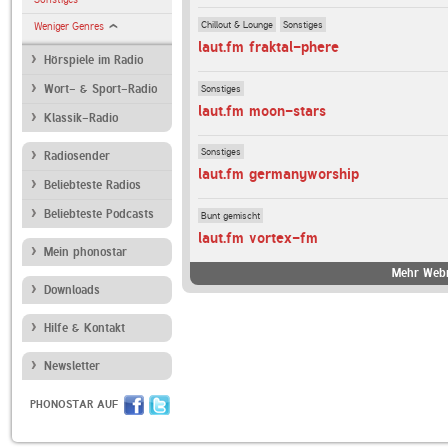
Chillout & Lounge
Sonstiges
Weniger Genres
laut.fm fraktal-phere
Hörspiele im Radio
Sonstiges
Wort- & Sport-Radio
laut.fm moon-stars
Klassik-Radio
Sonstiges
Radiosender
laut.fm germanyworship
Beliebteste Radios
Beliebteste Podcasts
Bunt gemischt
laut.fm vortex-fm
Mein phonostar
Mehr Webr
Downloads
Hilfe & Kontakt
Newsletter
PHONOSTAR AUF