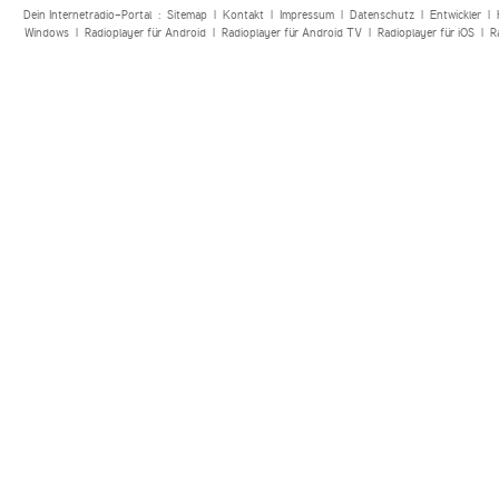
Dein Internetradio-Portal :
Sitemap
|
Kontakt
|
Impressum
|
Datenschutz
|
Entwickler
|
Windows
|
Radioplayer für Android
|
Radioplayer für Android TV
|
Radioplayer für iOS
|
R