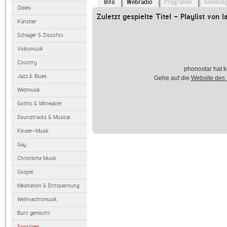
Info
Webradio
Programm
Sendun
Oldies
Zuletzt gespielte Titel - Playlist von l
Künstler
Schlager & Discofox
Volksmusik
Country
phonostar hat k
Jazz & Blues
Gehe auf die
Website des
Weltmusik
Gothic & Mittelalter
Soundtracks & Musical
Kinder-Musik
Gay
Christliche Musik
Gospel
Meditation & Entspannung
Weihnachtsmusik
Bunt gemischt
Sonstiges