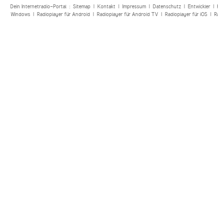
Dein Internetradio-Portal :
Sitemap
|
Kontakt
|
Impressum
|
Datenschutz
|
Entwickler
|
Windows
|
Radioplayer für Android
|
Radioplayer für Android TV
|
Radioplayer für iOS
|
R