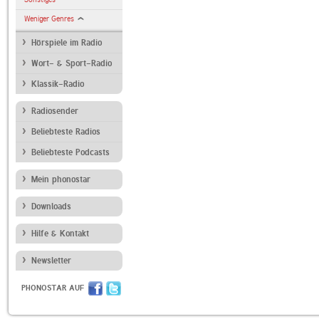
Weniger Genres
Hörspiele im Radio
Wort- & Sport-Radio
Klassik-Radio
Radiosender
Beliebteste Radios
Beliebteste Podcasts
Mein phonostar
Downloads
Hilfe & Kontakt
Newsletter
PHONOSTAR AUF