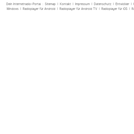
Dein Internetradio-Portal :
Sitemap
|
Kontakt
|
Impressum
|
Datenschutz
|
Entwickler
|
Windows
|
Radioplayer für Android
|
Radioplayer für Android TV
|
Radioplayer für iOS
|
R