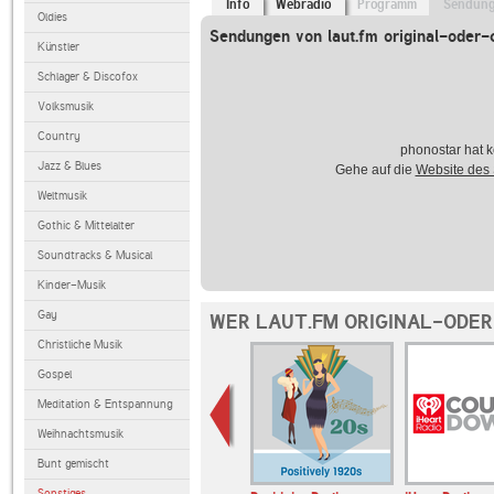
Info
Webradio
Programm
Sendun
Oldies
Sendungen von laut.fm original-oder-
Künstler
Schlager & Discofox
Volksmusik
Country
phonostar hat k
Jazz & Blues
Gehe auf die
Website des
Weltmusik
Gothic & Mittelalter
Soundtracks & Musical
Kinder-Musik
Gay
WER LAUT.FM ORIGINAL-ODER
Christliche Musik
Gospel
Meditation & Entspannung
Weihnachtsmusik
Bunt gemischt
Sonstiges