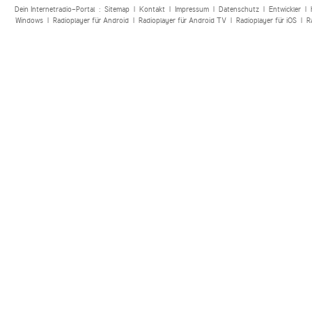
Dein Internetradio-Portal :
Sitemap
|
Kontakt
|
Impressum
|
Datenschutz
|
Entwickler
|
Windows
|
Radioplayer für Android
|
Radioplayer für Android TV
|
Radioplayer für iOS
|
R