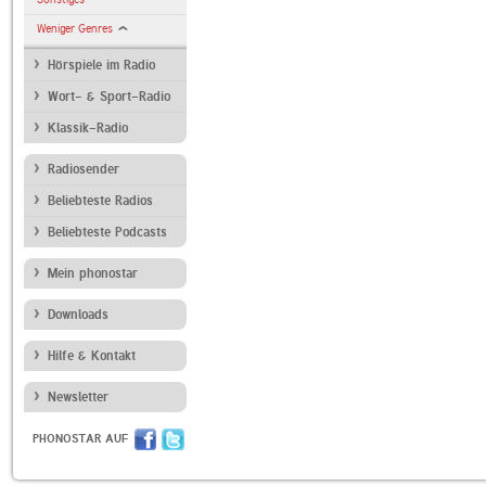
Weniger Genres
Hörspiele im Radio
Wort- & Sport-Radio
Klassik-Radio
Radiosender
Beliebteste Radios
Beliebteste Podcasts
Mein phonostar
Downloads
Hilfe & Kontakt
Newsletter
PHONOSTAR AUF