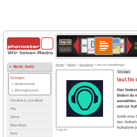
Deutschlandfunk
BR-
ANTENNE
WDR
Deutschlandfunk
80er
SWR3
NDR
WDR
SWR
Top 10
D
Kultur
KLASSIK
BAYERN
4
90er
2
2
Kultur
K
Zuletzt
OLDIE
ANTENNE
Home
>
Musik
>
Sonstiges
> laut.fm oriwalldinger
Musik-Radio
Sonstiges
Sonstiges
laut.fm
Musikwünsche
Hier findes
Morningshow etc.
findest du 
Konzerte & Live-Musik
auswählen. 
und zur Au
Pop
Sollte eine
Dance
den 'Aufneh
Black Music
Aufnahme p
© laut.fm
Rock