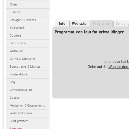
Oldies
Künstler
Schlager & Discofox
Info
Webradio
Programm
Sendun
Volksmusik
Programm von laut.fm oriwalldinger
Country
Jazz & Blues
Weltmusik
Gothic & Mittelalter
phonostar hat k
Soundtracks & Musical
Gehe auf die
Website des
Kinder-Musik
Gay
Christliche Musik
Gospel
Meditation & Entspannung
Weihnachtsmusik
Bunt gemischt
Sonstiges