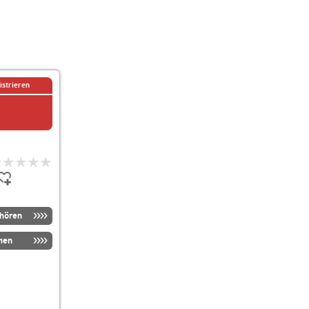
istrieren
nhören
men