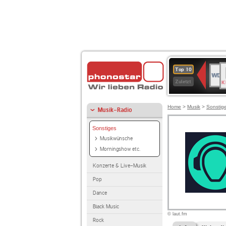
B
WDR
Top 10
K
4
Zuletzt
Home
>
Musik
>
Sonstig
Musik-Radio
Sonstiges
Musikwünsche
Morningshow etc.
Konzerte & Live-Musik
Pop
Dance
Black Music
© laut.fm
Rock