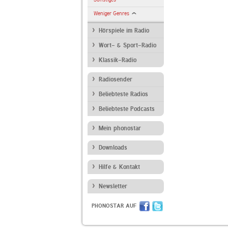
Weniger Genres
Hörspiele im Radio
Wort- & Sport-Radio
Klassik-Radio
Radiosender
Beliebteste Radios
Beliebteste Podcasts
Mein phonostar
Downloads
Hilfe & Kontakt
Newsletter
PHONOSTAR AUF