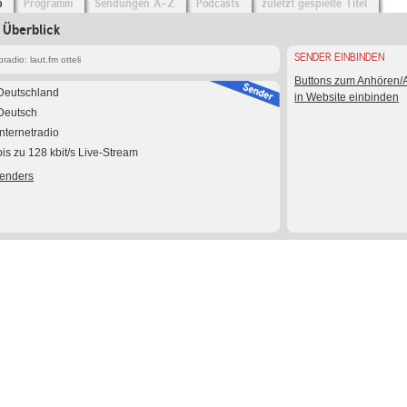
o
Programm
Sendungen A-Z
Podcasts
zuletzt gespielte Titel
m Überblick
SENDER EINBINDEN
adio: laut.fm otteli
Buttons zum Anhören
Deutschland
in Website einbinden
Deutsch
Internetradio
bis zu 128 kbit/s Live-Stream
Senders