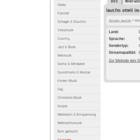
Info
Webradi
Oldies
laut.fm otteli i
Künstler
Sender: laut.fm
> Webr
Schlager & Discofox
Volksmusik
Land
Country
Sprache
Sendertyp
Jazz & Blues
Streamqualität
Weltmusik
Zur Website des 
Gothic & Mittelalter
Soundtracks & Musical
Kinder-Musik
Gay
Christliche Musik
Gospel
Meditation & Entspannung
Weihnachtsmusik
Bunt gemischt
Sonstiges