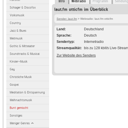
Info
Webradio
Programm
Sendun
Schlager & Discofox
laut.fm otticfm im Überblick
Volksmusik
Sender: laut.fm
> Webradio: laut.fm otticfm
Country
Land
Deutschland
Jazz & Blues
Sprache
Deutsch
Weltmusik
Sendertyp
Internetradio
Gothic & Mittelalter
Streamqualität
bis zu 128 kbit/s Live-Strea
Soundtracks & Musical
Zur Website des Senders
Kinder-Musik
Gay
Christliche Musik
Gospel
Meditation & Entspannung
Weihnachtsmusik
Bunt gemischt
Sonstiges
Weniger Genres