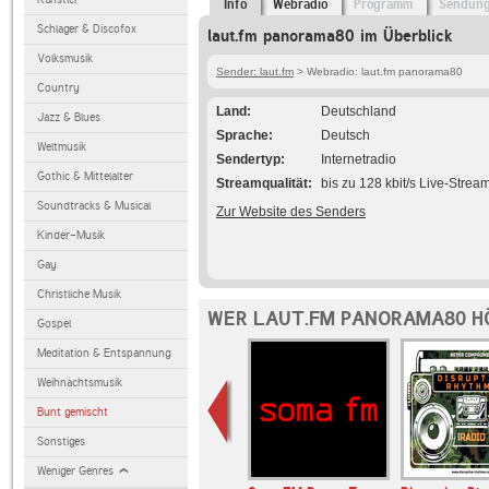
Info
Webradio
Programm
Sendun
Schlager & Discofox
laut.fm panorama80 im Überblick
Volksmusik
Sender: laut.fm
> Webradio: laut.fm panorama80
Country
Land
Deutschland
Jazz & Blues
Sprache
Deutsch
Weltmusik
Sendertyp
Internetradio
Gothic & Mittelalter
Streamqualität
bis zu 128 kbit/s Live-Strea
Soundtracks & Musical
Zur Website des Senders
Kinder-Musik
Gay
Christliche Musik
WER LAUT.FM PANORAMA80 H
Gospel
Meditation & Entspannung
Weihnachtsmusik
Bunt gemischt
Sonstiges
Weniger Genres