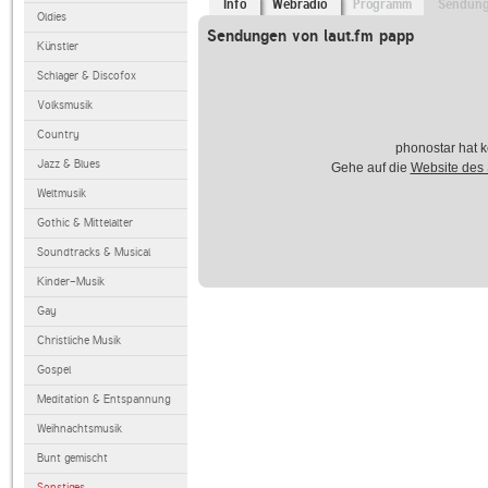
Info
Webradio
Programm
Sendun
Oldies
Sendungen von laut.fm papp
Künstler
Schlager & Discofox
Volksmusik
Country
phonostar hat k
Jazz & Blues
Gehe auf die
Website des
Weltmusik
Gothic & Mittelalter
Soundtracks & Musical
Kinder-Musik
Gay
Christliche Musik
Gospel
Meditation & Entspannung
Weihnachtsmusik
Bunt gemischt
Sonstiges