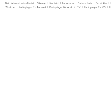
Dein Internetradio-Portal :
Sitemap
|
Kontakt
|
Impressum
|
Datenschutz
|
Entwickler
|
Windows
|
Radioplayer für Android
|
Radioplayer für Android TV
|
Radioplayer für iOS
|
R