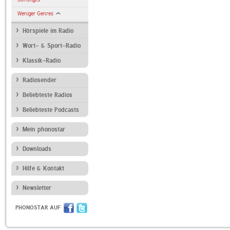
Weniger Genres
Hörspiele im Radio
Wort- & Sport-Radio
Klassik-Radio
Radiosender
Beliebteste Radios
Beliebteste Podcasts
Mein phonostar
Downloads
Hilfe & Kontakt
Newsletter
PHONOSTAR AUF