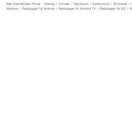
Dein Internetradio-Portal :
Sitemap
|
Kontakt
|
Impressum
|
Datenschutz
|
Entwickler
|
Windows
|
Radioplayer für Android
|
Radioplayer für Android TV
|
Radioplayer für iOS
|
R