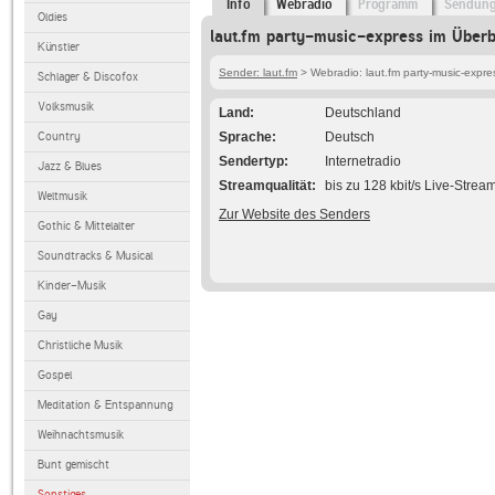
Info
Webradio
Programm
Sendun
Oldies
laut.fm party-music-express im Überb
Künstler
Sender: laut.fm
> Webradio: laut.fm party-music-expre
Schlager & Discofox
Volksmusik
Land
Deutschland
Country
Sprache
Deutsch
Sendertyp
Internetradio
Jazz & Blues
Streamqualität
bis zu 128 kbit/s Live-Strea
Weltmusik
Zur Website des Senders
Gothic & Mittelalter
Soundtracks & Musical
Kinder-Musik
Gay
Christliche Musik
Gospel
Meditation & Entspannung
Weihnachtsmusik
Bunt gemischt
Sonstiges