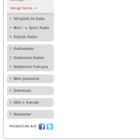
Weniger Genres
Hörspiele im Radio
Wort- & Sport-Radio
Klassik-Radio
Radiosender
Beliebteste Radios
Beliebteste Podcasts
Mein phonostar
Downloads
Hilfe & Kontakt
Newsletter
PHONOSTAR AUF