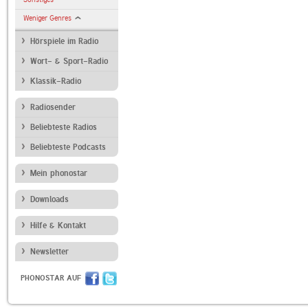
Weniger Genres
Hörspiele im Radio
Wort- & Sport-Radio
Klassik-Radio
Radiosender
Beliebteste Radios
Beliebteste Podcasts
Mein phonostar
Downloads
Hilfe & Kontakt
Newsletter
PHONOSTAR AUF