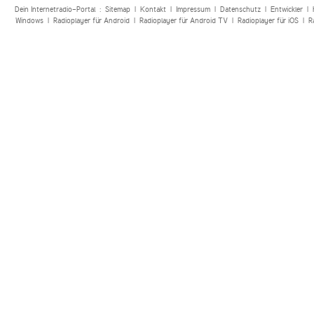
Dein Internetradio-Portal :
Sitemap
|
Kontakt
|
Impressum
|
Datenschutz
|
Entwickler
|
Windows
|
Radioplayer für Android
|
Radioplayer für Android TV
|
Radioplayer für iOS
|
R