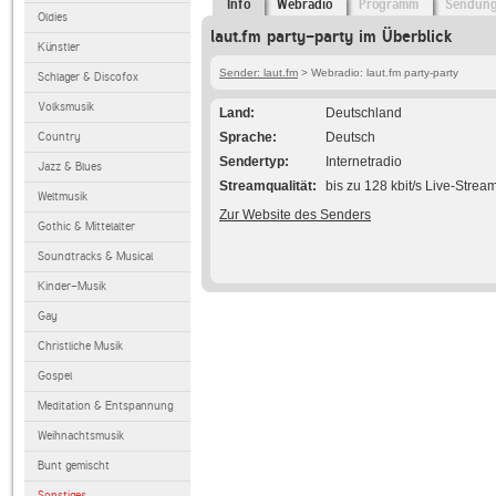
Info
Webradio
Programm
Sendun
Oldies
laut.fm party-party im Überblick
Künstler
Sender: laut.fm
> Webradio: laut.fm party-party
Schlager & Discofox
Volksmusik
Land
Deutschland
Country
Sprache
Deutsch
Sendertyp
Internetradio
Jazz & Blues
Streamqualität
bis zu 128 kbit/s Live-Strea
Weltmusik
Zur Website des Senders
Gothic & Mittelalter
Soundtracks & Musical
Kinder-Musik
Gay
Christliche Musik
Gospel
Meditation & Entspannung
Weihnachtsmusik
Bunt gemischt
Sonstiges