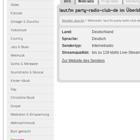
Info
Webradio
Programm
Sendun
Oldies
laut.fm party-radio-club-de im Überbl
Künstler
Sender: laut.fm
> Webradio: laut.fm party-radio-club-d
Schlager & Discofox
Volksmusik
Land
Deutschland
Country
Sprache
Deutsch
Sendertyp
Internetradio
Jazz & Blues
Streamqualität
bis zu 128 kbit/s Live-Strea
Weltmusik
Zur Website des Senders
Gothic & Mittelalter
Soundtracks & Musical
Kinder-Musik
Gay
Christliche Musik
Gospel
Meditation & Entspannung
Weihnachtsmusik
Bunt gemischt
Sonstiges