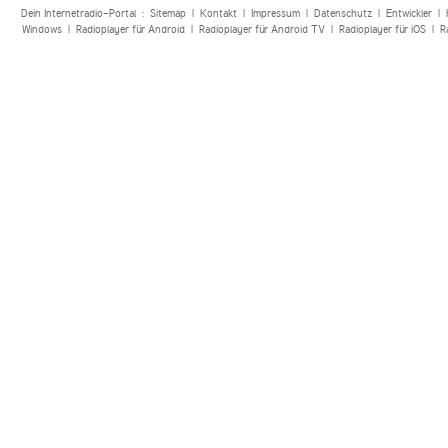
Dein Internetradio-Portal :
Sitemap
|
Kontakt
|
Impressum
|
Datenschutz
|
Entwickler
|
Windows
|
Radioplayer für Android
|
Radioplayer für Android TV
|
Radioplayer für iOS
|
R