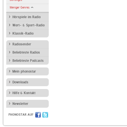
Weniger Genres
Hörspiele im Radio
Wort- & Sport-Radio
Klassik-Radio
Radiosender
Beliebteste Radios
Beliebteste Podcasts
Mein phonostar
Downloads
Hilfe & Kontakt
Newsletter
PHONOSTAR AUF