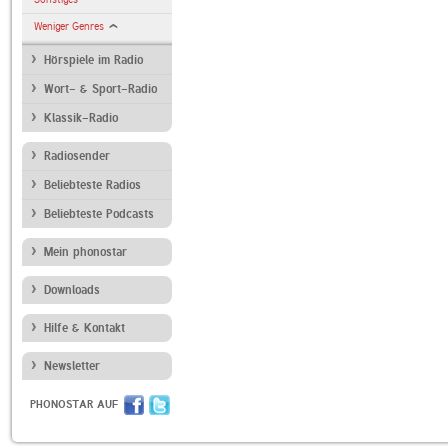
Weniger Genres
Hörspiele im Radio
Wort- & Sport-Radio
Klassik-Radio
Radiosender
Beliebteste Radios
Beliebteste Podcasts
Mein phonostar
Downloads
Hilfe & Kontakt
Newsletter
PHONOSTAR AUF