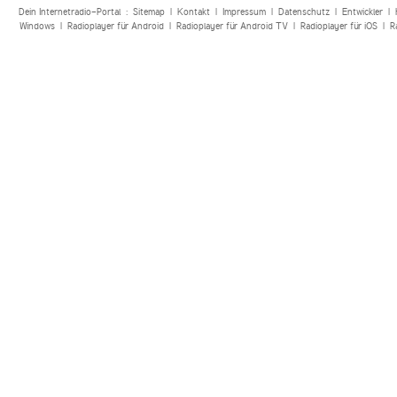
Dein Internetradio-Portal :
Sitemap
|
Kontakt
|
Impressum
|
Datenschutz
|
Entwickler
|
Windows
|
Radioplayer für Android
|
Radioplayer für Android TV
|
Radioplayer für iOS
|
R