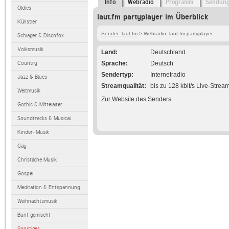
Info
Webradio
Programm
Sendun
Oldies
laut.fm partyplayer im Überblick
Künstler
Sender: laut.fm
> Webradio: laut.fm partyplayer
Schlager & Discofox
Volksmusik
Land
Deutschland
Country
Sprache
Deutsch
Sendertyp
Internetradio
Jazz & Blues
Streamqualität
bis zu 128 kbit/s Live-Strea
Weltmusik
Zur Website des Senders
Gothic & Mittelalter
Soundtracks & Musical
Kinder-Musik
Gay
Christliche Musik
Gospel
Meditation & Entspannung
Weihnachtsmusik
Bunt gemischt
Sonstiges