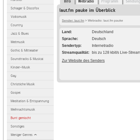
Info
Webradio
Programm
Sendun
Schlager & Discofox
laut.fm pauke im Überblick
Volksmusik
Sender: laut.fm
> Webradio: laut.fm pauke
Country
Land
Deutschland
Jazz & Blues
Sprache
Deutsch
Weltmusik
Sendertyp
Internetradio
Gothic & Mittelalter
Streamqualität
bis zu 128 kbit/s Live-Strea
Soundtracks & Musical
Zur Website des Senders
Kinder-Musik
Gay
Christliche Musik
Gospel
Meditation & Entspannung
Weihnachtsmusik
Bunt gemischt
Sonstiges
Weniger Genres