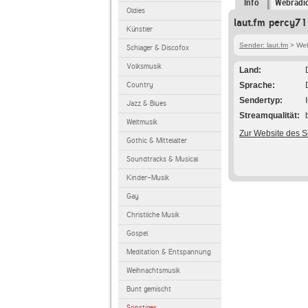
Info
Webradi
Oldies
laut.fm percy71
Künstler
Sender: laut.fm
> Web
Schlager & Discofox
Volksmusik
Land
Country
Sprache
Sendertyp
Jazz & Blues
Streamqualität
Weltmusik
Zur Website des 
Gothic & Mittelalter
Soundtracks & Musical
Kinder-Musik
Gay
Christliche Musik
Gospel
Meditation & Entspannung
Weihnachtsmusik
Bunt gemischt
Sonstiges