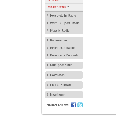
Weniger Genres
Hörspiele im Radio
Wort- & Sport-Radio
Klassik-Radio
Radiosender
Beliebteste Radios
Beliebteste Podcasts
Mein phonostar
Downloads
Hilfe & Kontakt
Newsletter
PHONOSTAR AUF