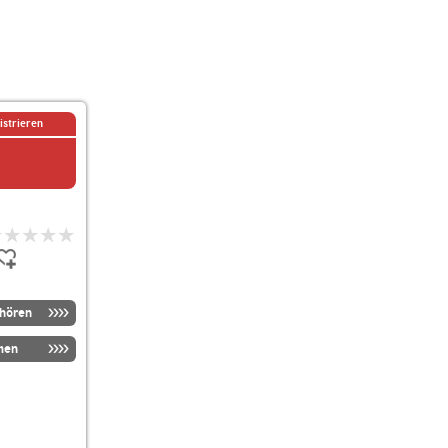
istrieren
nhören
men