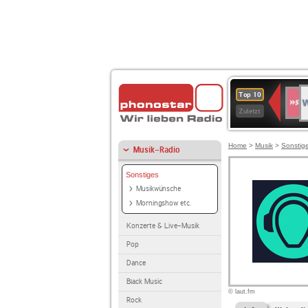
W
SWR
Top 10
4
Zuletzt
Home
>
Musik
>
Sonstig
Musik-Radio
Sonstiges
Musikwünsche
Morningshow etc.
Konzerte & Live-Musik
Pop
Dance
Black Music
© laut.fm
Rock