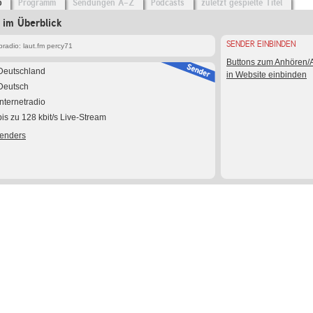
o
Programm
Sendungen A-Z
Podcasts
zuletzt gespielte Titel
 im Überblick
SENDER EINBINDEN
radio: laut.fm percy71
Buttons zum Anhören
Deutschland
in Website einbinden
Deutsch
Internetradio
bis zu 128 kbit/s Live-Stream
Senders