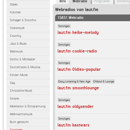
Info
Webradio
Programm
Sendun
Oldies
Webradios von laut.fm
Künstler
15831 Webradio
Schlager & Discofox
Sonstiges
Volksmusik
laut.fm heike-melody
Country
Jazz & Blues
Sonstiges
laut.fm cookie-radio
Weltmusik
Gothic & Mittelalter
Sonstiges
Soundtracks & Musical
laut.fm 0ldies-popular
Kinder-Musik
Easy Listening & New Age
Chillout & Lounge
Gay
laut.fm smoothlounge
Christliche Musik
Gospel
Sonstiges
laut.fm oldysender
Meditation & Entspannung
Weihnachtsmusik
Sonstiges
Bunt gemischt
laut.fm kastwars
Sonstiges