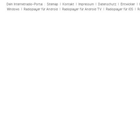
Dein Internetradio-Portal :
Sitemap
|
Kontakt
|
Impressum
|
Datenschutz
|
Entwickler
|
Windows
|
Radioplayer für Android
|
Radioplayer für Android TV
|
Radioplayer für iOS
|
R