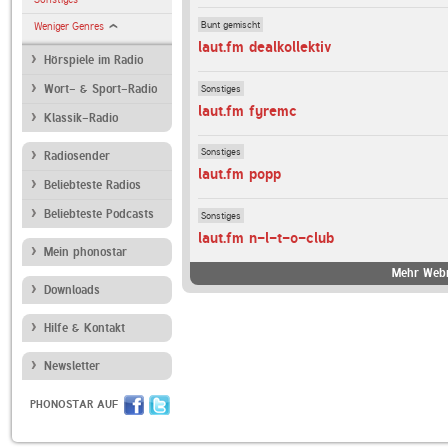
Bunt gemischt
Weniger Genres
laut.fm dealkollektiv
Hörspiele im Radio
Sonstiges
Wort- & Sport-Radio
laut.fm fyremc
Klassik-Radio
Sonstiges
Radiosender
laut.fm popp
Beliebteste Radios
Beliebteste Podcasts
Sonstiges
laut.fm n-l-t-o-club
Mein phonostar
Mehr Webr
Downloads
Hilfe & Kontakt
Newsletter
PHONOSTAR AUF