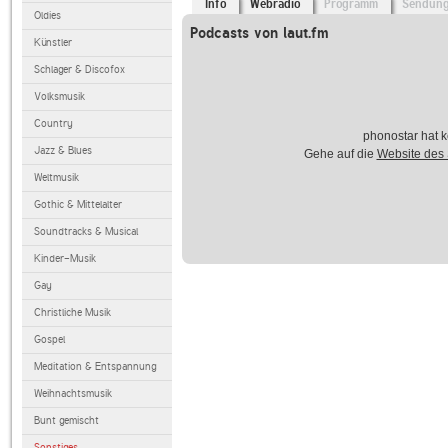
Info
Webradio
Programm
Sendun
Oldies
Podcasts von laut.fm
Künstler
Schlager & Discofox
Volksmusik
Country
phonostar hat k
Jazz & Blues
Gehe auf die
Website des
Weltmusik
Gothic & Mittelalter
Soundtracks & Musical
Kinder-Musik
Gay
Christliche Musik
Gospel
Meditation & Entspannung
Weihnachtsmusik
Bunt gemischt
Sonstiges