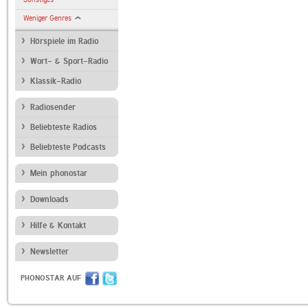
Weniger Genres
Hörspiele im Radio
Wort- & Sport-Radio
Klassik-Radio
Radiosender
Beliebteste Radios
Beliebteste Podcasts
Mein phonostar
Downloads
Hilfe & Kontakt
Newsletter
PHONOSTAR AUF