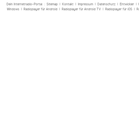
Dein Internetradio-Portal :
Sitemap
|
Kontakt
|
Impressum
|
Datenschutz
|
Entwickler
|
Windows
|
Radioplayer für Android
|
Radioplayer für Android TV
|
Radioplayer für iOS
|
R