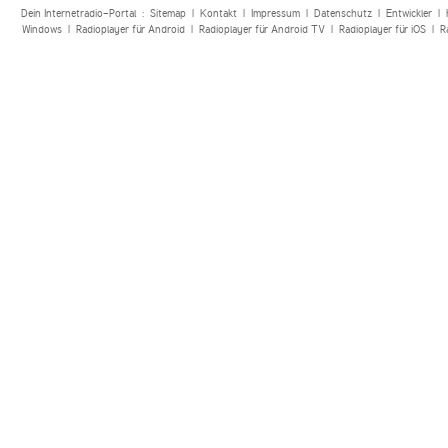
Dein Internetradio-Portal :
Sitemap
|
Kontakt
|
Impressum
|
Datenschutz
|
Entwickler
|
Windows
|
Radioplayer für Android
|
Radioplayer für Android TV
|
Radioplayer für iOS
|
R