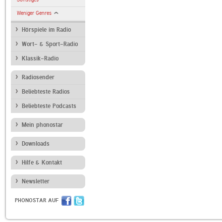
Weniger Genres
Hörspiele im Radio
Wort- & Sport-Radio
Klassik-Radio
Radiosender
Beliebteste Radios
Beliebteste Podcasts
Mein phonostar
Downloads
Hilfe & Kontakt
Newsletter
PHONOSTAR AUF