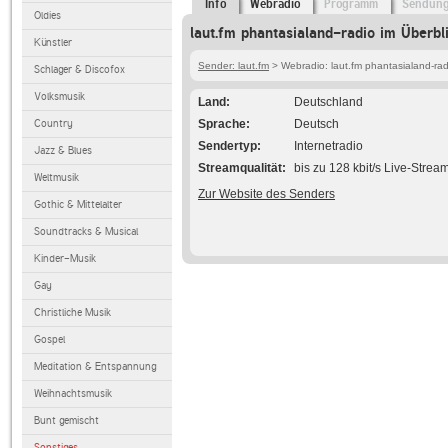
Info
Webradio
Programm
Sendun
Oldies
laut.fm phantasialand-radio im Überbl
Künstler
Sender: laut.fm
> Webradio: laut.fm phantasialand-rad
Schlager & Discofox
Volksmusik
Land
Deutschland
Country
Sprache
Deutsch
Sendertyp
Internetradio
Jazz & Blues
Streamqualität
bis zu 128 kbit/s Live-Strea
Weltmusik
Zur Website des Senders
Gothic & Mittelalter
Soundtracks & Musical
Kinder-Musik
Gay
Christliche Musik
Gospel
Meditation & Entspannung
Weihnachtsmusik
Bunt gemischt
Sonstiges