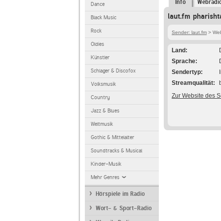
Info
Webradi
Dance
laut.fm pharish
Black Music
Rock
Sender: laut.fm
> Webr
Oldies
Land
Künstler
Sprache
Schlager & Discofox
Sendertyp
Streamqualität
Volksmusik
Zur Website des 
Country
Jazz & Blues
Weltmusik
Gothic & Mittelalter
Soundtracks & Musical
Kinder-Musik
Mehr Genres
Hörspiele im Radio
Wort- & Sport-Radio