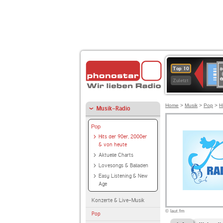
8
Deuts
Top 10
9
Zuletzt
O
A
Home
>
Musik
>
Pop
>
H
Musik-Radio
Pop
Hits der 90er, 2000er
& von heute
Aktuelle Charts
Lovesongs & Balladen
Easy Listening & New
Age
Konzerte & Live-Musik
© laut.fm
Pop