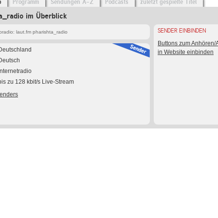
o
Programm
Sendungen A-Z
Podcasts
zuletzt gespielte Titel
ta_radio im Überblick
SENDER EINBINDEN
adio: laut.fm pharishta_radio
Buttons zum Anhören
Deutschland
in Website einbinden
Deutsch
Internetradio
bis zu 128 kbit/s Live-Stream
Senders