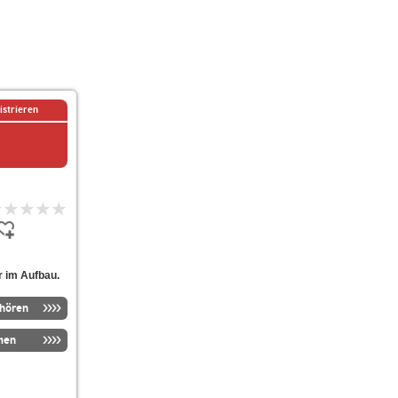
istrieren
r im Aufbau.
nhören
men