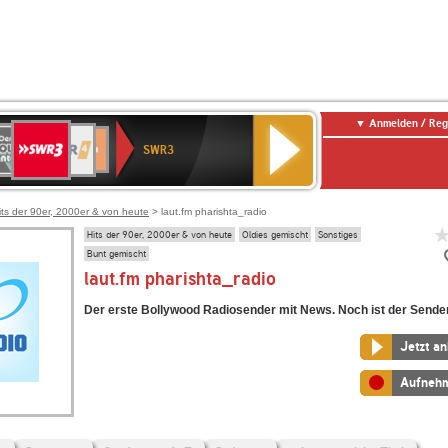
Anmelden / Reg
SWR3
0er
WDR
chlandfunk
SWR1
Deutschlandfunk
NDR
SWR3
0er
4
Baden-
Kultur
2
LDIE
Württemberg
NTENNE
its der 90er, 2000er & von heute
> laut.fm pharishta_radio
Hits der 90er, 2000er & von heute
Oldies gemischt
Sonstiges
Bunt gemischt
laut.fm pharishta_radio
Der erste Bollywood Radiosender mit News. Noch ist der Sende
Jetzt a
Aufneh