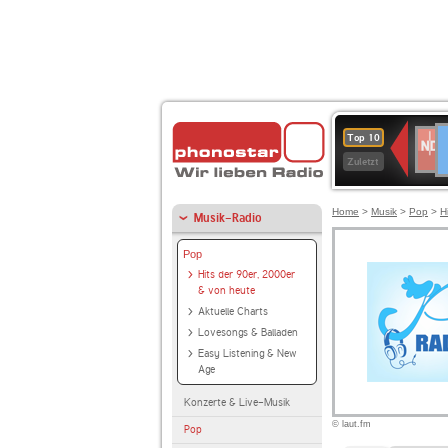
D
NDR
Top 10
2
Zuletzt
Home
>
Musik
>
Pop
>
H
Musik-Radio
Pop
Hits der 90er, 2000er
& von heute
Aktuelle Charts
Lovesongs & Balladen
Easy Listening & New
Age
Konzerte & Live-Musik
© laut.fm
Pop