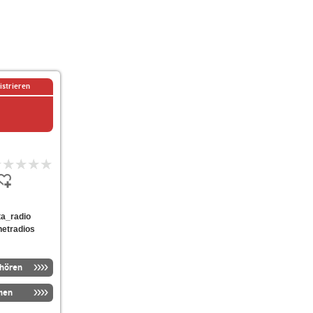
istrieren
hta_radio
netradios
nhören
men