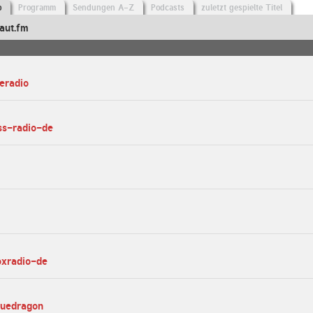
o
Programm
Sendungen A-Z
Podcasts
zuletzt gespielte Titel
aut.fm
deradio
ss-radio-de
oxradio-de
luedragon