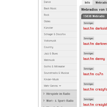
Dance
Info
Webradi
Black Music
Webradios von l
Rock
15838 Webradio
Oldies
Sonstiges
laut.fm darksi
Künstler
Schlager & Discofox
Sonstiges
Volksmusik
laut.fm darkne
Country
Sonstiges
Jazz & Blues
laut.fm danny
Weltmusik
Gothic & Mittelalter
Sonstiges
Soundtracks & Musical
laut.fm cu7n
Kinder-Musik
Sonstiges
Mehr Genres
laut.fm crazyf
Hörspiele im Radio
Sonstiges
Wort- & Sport-Radio
laut.fm crazyb