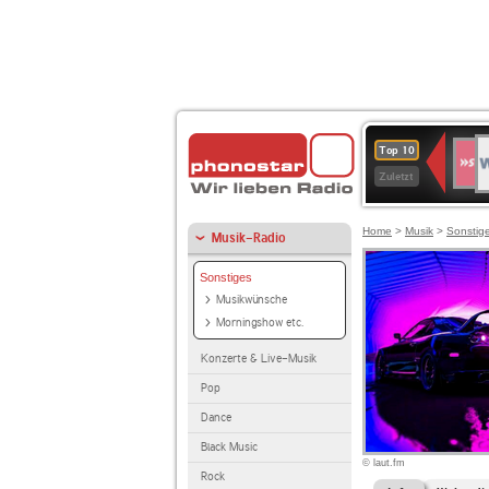
W
SWR
Top 10
4
Zuletzt
Home
>
Musik
>
Sonstig
Musik-Radio
Sonstiges
Musikwünsche
Morningshow etc.
Konzerte & Live-Musik
Pop
Dance
Black Music
© laut.fm
Rock