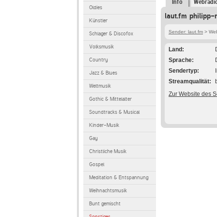
Info
Webradi
Oldies
laut.fm philipp-
Künstler
Sender: laut.fm
> Webr
Schlager & Discofox
Volksmusik
Land
Country
Sprache
Sendertyp
Jazz & Blues
Streamqualität
Weltmusik
Zur Website des 
Gothic & Mittelalter
Soundtracks & Musical
Kinder-Musik
Gay
Christliche Musik
Gospel
Meditation & Entspannung
Weihnachtsmusik
Bunt gemischt
Sonstiges