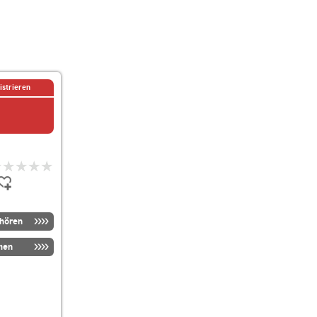
istrieren
nhören
men