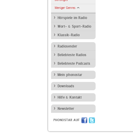
Weniger Genres
Hörspiele im Radio
Wort- & Sport-Radio
Klassik-Radio
Radiosender
Beliebteste Radios
Beliebteste Podcasts
Mein phonostar
Downloads
Hilfe & Kontakt
Newsletter
PHONOSTAR AUF