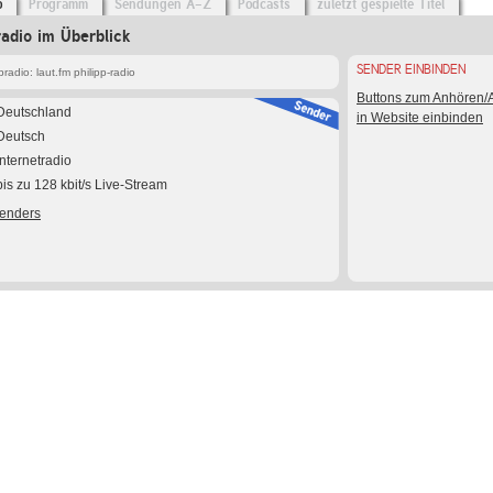
o
Programm
Sendungen A-Z
Podcasts
zuletzt gespielte Titel
radio im Überblick
SENDER EINBINDEN
adio: laut.fm philipp-radio
Buttons zum Anhören
Deutschland
in Website einbinden
Deutsch
Internetradio
bis zu 128 kbit/s Live-Stream
Senders