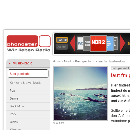
NDR
SWR
Deutschlandfunk
WDR
SWR3
WDR
BR-
Deutschlandfunk
ANTENNE
80er
Top 10
2
N
Kultur
2
4
KLASSIK
Kultur
BAYERN
90er
Zuletzt
OLDIE
ANTENNE
Home
>
Musik
>
Bunt gemischt
> laut.fm plastikmekka
Musik-Radio
Bunt gemischt
Bunt gemischt
laut.fm
Konzerte & Live-Musik
Hier findes
findest du 
Pop
auswählen. 
Dance
und zur Au
Black Music
Sollte eine
Rock
den 'Aufneh
Aufnahme p
Oldies
© laut.fm
Künstler