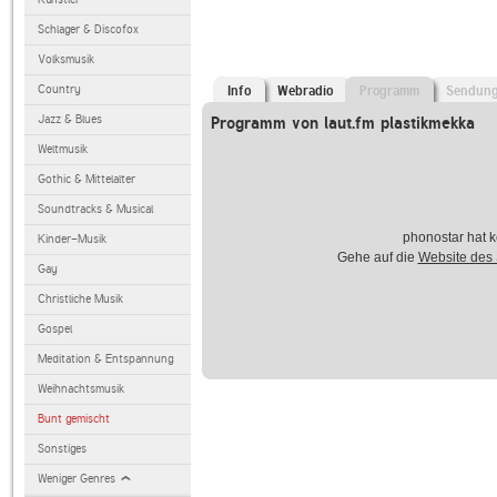
Schlager & Discofox
Volksmusik
Country
Info
Webradio
Programm
Sendun
Jazz & Blues
Programm von laut.fm plastikmekka
Weltmusik
Gothic & Mittelalter
Soundtracks & Musical
phonostar hat k
Kinder-Musik
Gehe auf die
Website des
Gay
Christliche Musik
Gospel
Meditation & Entspannung
Weihnachtsmusik
Bunt gemischt
Sonstiges
Weniger Genres