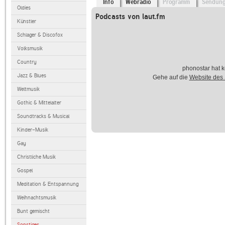
Info
Webradio
Programm
Sendun
Oldies
Podcasts von laut.fm
Künstler
Schlager & Discofox
Volksmusik
Country
phonostar hat k
Jazz & Blues
Gehe auf die
Website des
Weltmusik
Gothic & Mittelalter
Soundtracks & Musical
Kinder-Musik
Gay
Christliche Musik
Gospel
Meditation & Entspannung
Weihnachtsmusik
Bunt gemischt
Sonstiges