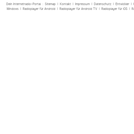
Dein Internetradio-Portal :
Sitemap
|
Kontakt
|
Impressum
|
Datenschutz
|
Entwickler
|
Windows
|
Radioplayer für Android
|
Radioplayer für Android TV
|
Radioplayer für iOS
|
R