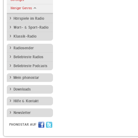
Weniger Genres
Hörspiele im Radio
Wort- & Sport-Radio
Klassik-Radio
Radiosender
Beliebteste Radios
Beliebteste Podcasts
Mein phonostar
Downloads
Hilfe & Kontakt
Newsletter
PHONOSTAR AUF