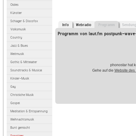
Oldies
Künstler
Schlager & Discofox
Info
Webradio
Programm
Sendun
Volksmusik
Programm von laut.fm postpunk-wave-
Country
Jazz & Blues
Weltmusik
Gothic & Mittelalter
phonostar hat k
Soundtracks & Musical
Gehe auf die
Website des
Kinder-Musik
Gay
Christliche Musik
Gospel
Meditation & Entspannung
Weihnachtsmusik
Bunt gemischt
Sonstiges