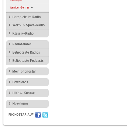
Weniger Genres
Hörspiele im Radio
Wort- & Sport-Radio
Klassik-Radio
Radiosender
Beliebteste Radios
Beliebteste Podcasts
Mein phonostar
Downloads
Hilfe & Kontakt
Newsletter
PHONOSTAR AUF