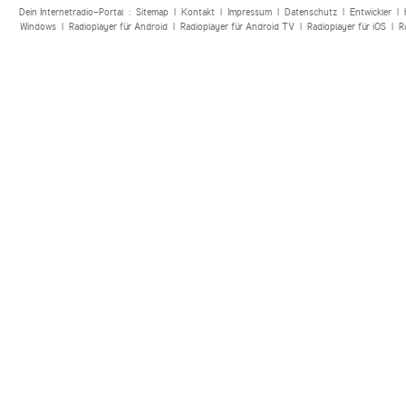
Dein Internetradio-Portal :
Sitemap
|
Kontakt
|
Impressum
|
Datenschutz
|
Entwickler
|
Windows
|
Radioplayer für Android
|
Radioplayer für Android TV
|
Radioplayer für iOS
|
R