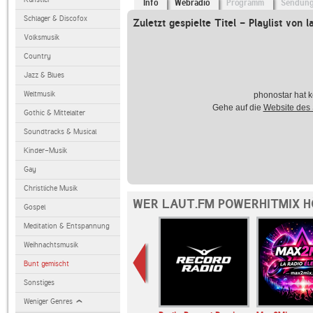
Info
Webradio
Programm
Sendun
Schlager & Discofox
Zuletzt gespielte Titel - Playlist von l
Volksmusik
Country
Jazz & Blues
Weltmusik
phonostar hat k
Gehe auf die
Website des
Gothic & Mittelalter
Soundtracks & Musical
Kinder-Musik
Gay
Christliche Musik
WER LAUT.FM POWERHITMIX H
Gospel
Meditation & Entspannung
Weihnachtsmusik
Bunt gemischt
Sonstiges
Weniger Genres