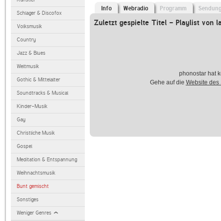
Info
Webradio
Programm
Sendun
Schlager & Discofox
Zuletzt gespielte Titel - Playlist von l
Volksmusik
Country
Jazz & Blues
Weltmusik
phonostar hat k
Gothic & Mittelalter
Gehe auf die
Website des
Soundtracks & Musical
Kinder-Musik
Gay
Christliche Musik
Gospel
Meditation & Entspannung
Weihnachtsmusik
Bunt gemischt
Sonstiges
Weniger Genres