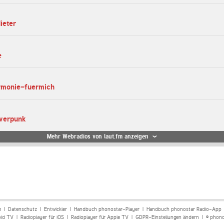
ieter
e
armonie-fuermich
iverpunk
Mehr Webradios von laut.fm anzeigen
m
|
Datenschutz
|
Entwickler
|
Handbuch phonostar-Player
|
Handbuch phonostar Radio-App
oid TV
|
Radioplayer für iOS
|
Radioplayer für Apple TV
|
GDPR-Einstellungen ändern
| © phono