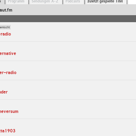
o
Programm
Sendungen A-Z
Podcasts
zuletzt gespielte Titel
aut.fm
gemischt
-radio
ernative
ier-radio
nder
sheversum
etta1903