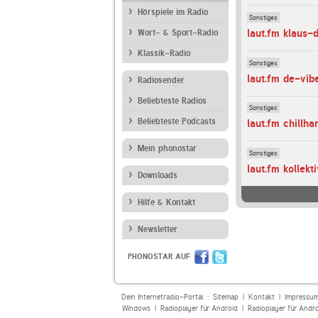
Hörspiele im Radio
Sonstiges
laut.fm klaus-d
Wort- & Sport-Radio
Klassik-Radio
Sonstiges
laut.fm de-vib
Radiosender
Beliebteste Radios
Sonstiges
Beliebteste Podcasts
laut.fm chillh
Mein phonostar
Sonstiges
laut.fm kollekt
Downloads
Hilfe & Kontakt
Newsletter
PHONOSTAR AUF
Dein Internetradio-Portal :
Sitemap
|
Kontakt
|
Impressu
Windows
|
Radioplayer für Android
|
Radioplayer für Andr