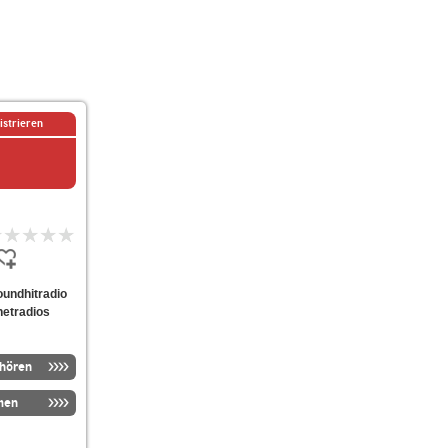
istrieren
soundhitradio
netradios
nhören
men