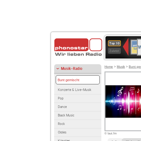
W
ANT
Top 10
2
BAY
Zuletzt
Home
>
Musik
>
Bunt ge
Musik-Radio
Bunt gemischt
Konzerte & Live-Musik
Pop
Dance
Black Music
Rock
Oldies
© laut.fm
Künstler