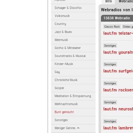
Info
Webradi
Schlager & Discofox
Webradios von l
Volksmusik
15838 Webradio
Country
Classic Rock
Oldies 
Jazz & Blues
laut.fm telstar
Weltmusik
Sonstiges
Gothic & Mittelalter
laut.fm youralt
Soundtracks & Musical
Kinder-Musik
Sonstiges
laut.fm surfge
Gay
Christliche Musik
Sonstiges
Gospel
laut.fm rockse
Meditation & Entspannung
Sonstiges
Weihnachtsmusik
laut.fm neuro
Bunt gemischt
Sonstiges
Sonstiges
laut.fm lambr
Weniger Genres