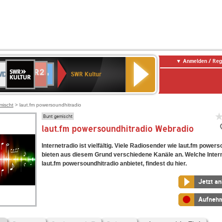
Anmelden / Reg
SWR
DR
NDR
ENNE
80er
SWR3
WDR
BR-
Deutschlandfunk
Deutschlandfunk
Kultur
SWR Kultur
2
ERN
90er
4
KLASSIK
Kultur
OLDIE
ANTENNE
mischt
> laut.fm powersoundhitradio
Bunt gemischt
laut.fm powersoundhitradio Webradio
Internetradio ist vielfältig. Viele Radiosender wie laut.fm power
bieten aus diesem Grund verschiedene Kanäle an. Welche Inter
laut.fm powersoundhitradio anbietet, findest du hier.
Jetzt a
Aufneh