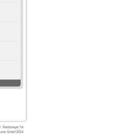
|
Radioplayer für
star GmbH 2024