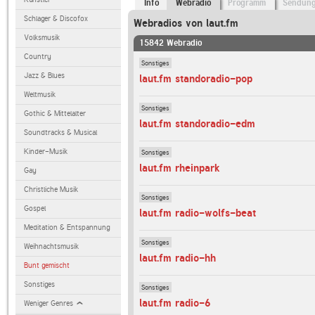
Info
Webradio
Programm
Sendun
Schlager & Discofox
Webradios von laut.fm
Volksmusik
15842 Webradio
Country
Sonstiges
Jazz & Blues
laut.fm standoradio-pop
Weltmusik
Sonstiges
Gothic & Mittelalter
laut.fm standoradio-edm
Soundtracks & Musical
Kinder-Musik
Sonstiges
laut.fm rheinpark
Gay
Christliche Musik
Sonstiges
Gospel
laut.fm radio-wolfs-beat
Meditation & Entspannung
Sonstiges
Weihnachtsmusik
laut.fm radio-hh
Bunt gemischt
Sonstiges
Sonstiges
laut.fm radio-6
Weniger Genres