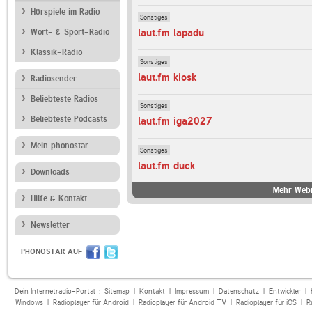
Hörspiele im Radio
Sonstiges
laut.fm lapadu
Wort- & Sport-Radio
Klassik-Radio
Sonstiges
laut.fm kiosk
Radiosender
Beliebteste Radios
Sonstiges
Beliebteste Podcasts
laut.fm iga2027
Mein phonostar
Sonstiges
laut.fm duck
Downloads
Mehr Webr
Hilfe & Kontakt
Newsletter
PHONOSTAR AUF
Dein Internetradio-Portal :
Sitemap
|
Kontakt
|
Impressum
|
Datenschutz
|
Entwickler
|
Windows
|
Radioplayer für Android
|
Radioplayer für Android TV
|
Radioplayer für iOS
|
R