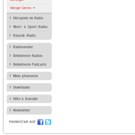
Weniger Genres
Hörspiele im Radio
Wort- & Sport-Radio
Klassik-Radio
Radiosender
Beliebteste Radios
Beliebteste Podcasts
Mein phonostar
Downloads
Hilfe & Kontakt
Newsletter
PHONOSTAR AUF