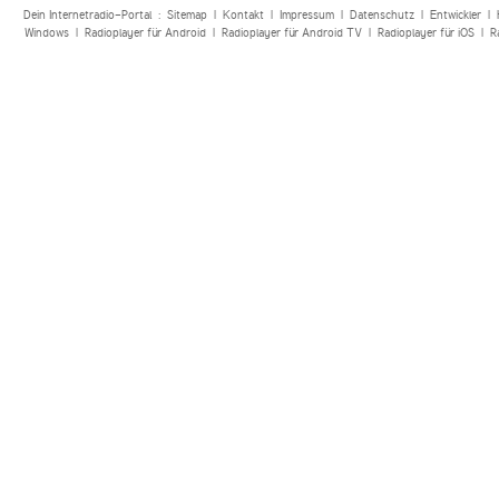
Dein Internetradio-Portal :
Sitemap
|
Kontakt
|
Impressum
|
Datenschutz
|
Entwickler
|
Windows
|
Radioplayer für Android
|
Radioplayer für Android TV
|
Radioplayer für iOS
|
R