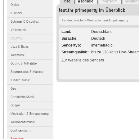
Info
Webradio
Programm
Sendun
Oldies
laut.fm primeparty im Überblick
Künstler
Sender: laut.fm
> Webradio: laut.fm primeparty
Schlager & Discofox
Volksmusik
Land
Deutschland
Country
Sprache
Deutsch
Sendertyp
Internetradio
Jazz & Blues
Streamqualität
bis zu 128 kbit/s Live-Strea
Weltmusik
Zur Website des Senders
Gothic & Mittelalter
Soundtracks & Musical
Kinder-Musik
Gay
Christliche Musik
Gospel
Meditation & Entspannung
Weihnachtsmusik
Bunt gemischt
Sonstiges