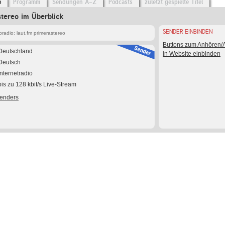
o
Programm
Sendungen A-Z
Podcasts
zuletzt gespielte Titel
stereo im Überblick
SENDER EINBINDEN
adio: laut.fm primerastereo
Buttons zum Anhören
Deutschland
in Website einbinden
Deutsch
Internetradio
bis zu 128 kbit/s Live-Stream
Senders