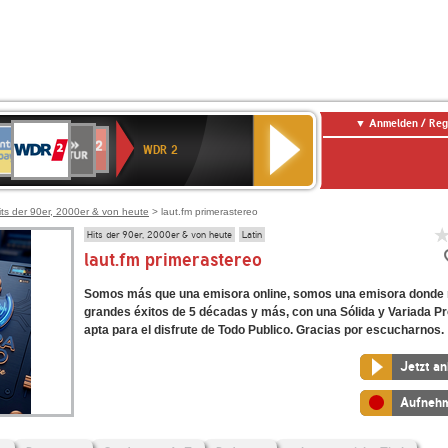
Anmelden / Reg
WDR
NTENNE
SWR
chlandfunk
Deutschlandfunk
80er
SWR3
WDR
BR-
NDR
2
WDR 2
AYERN
Kultur
r
90er
4
KLASSIK
2
OLDIE
ANTENNE
its der 90er, 2000er & von heute
> laut.fm primerastereo
Hits der 90er, 2000er & von heute
Latin
laut.fm primerastereo
Somos más que una emisora online, somos una emisora donde
grandes éxitos de 5 décadas y más, con una Sólida y Variada 
apta para el disfrute de Todo Publico. Gracias por escucharnos.
Jetzt a
Aufneh