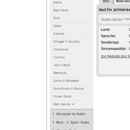
Info
Webradi
Dance
laut.fm primera
Black Music
Rock
Sender: laut.fm
> Webr
Oldies
Land
Künstler
Sprache
Schlager & Discofox
Sendertyp
Streamqualität
Volksmusik
Zur Website des 
Country
Jazz & Blues
Weltmusik
Gothic & Mittelalter
Soundtracks & Musical
Kinder-Musik
Mehr Genres
Hörspiele im Radio
Wort- & Sport-Radio