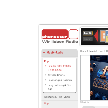
A
Deuts
Top 10
B
Kultu
Zuletzt
Home
>
Musik
>
Pop
>
H
Musik-Radio
Pop
Hits der 90er, 2000er
& von heute
Aktuelle Charts
Lovesongs & Balladen
Easy Listening & New
Age
Konzerte & Live-Musik
© laut.fm
Pop