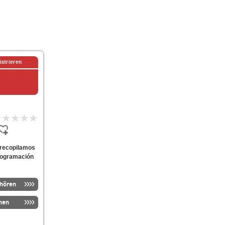
istrieren
 recopilamos
Programación
nhören
men