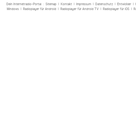
Dein Internetradio-Portal :
Sitemap
|
Kontakt
|
Impressum
|
Datenschutz
|
Entwickler
|
Windows
|
Radioplayer für Android
|
Radioplayer für Android TV
|
Radioplayer für iOS
|
R