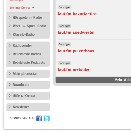
Sonstiges
Weniger Genres
laut.fm bavaria-tirol
Hörspiele im Radio
Sonstiges
Wort- & Sport-Radio
laut.fm suedviertel
Klassik-Radio
Sonstiges
Radiosender
laut.fm pulverhaus
Beliebteste Radios
Beliebteste Podcasts
Sonstiges
laut.fm metstibe
Mein phonostar
Mehr Webr
Downloads
Hilfe & Kontakt
Newsletter
PHONOSTAR AUF