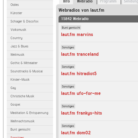
Info
Webradio
Programm
Sendun
Oldies
Webradios von laut.fm
Künstler
15842 Webradio
Schlager & Discofox
Bunt gemischt
Volksmusik
laut.fm marvins
Country
Jazz & Blues
Sonstiges
laut.fm tranceland
Weltmusik
Gothic & Mittelalter
Sonstiges
Soundtracks & Musical
laut.fm hitradiot5
Kinder-Musik
Sonstiges
Gay
laut.fm ufo-for-me
Christliche Musik
Gospel
Sonstiges
laut.fm frankys-hits
Meditation & Entspannung
Weihnachtsmusik
Sonstiges
Bunt gemischt
laut.fm dom02
Sonstiges