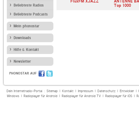
radise
SomaFM Groove
FluxFM XJAZZ
ANTENNE B
Beliebteste Radios
Salad
Top 1000
Beliebteste Podcasts
Mein phonostar
Downloads
Hilfe & Kontakt
Newsletter
PHONOSTAR AUF
Dein Internetradio-Portal :
Sitemap
|
Kontakt
|
Impressum
|
Datenschutz
|
Entwickler
|
Windows
|
Radioplayer für Android
|
Radioplayer für Android TV
|
Radioplayer für iOS
|
R