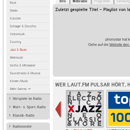
Info
Webradio
Programm
Sendun
Rock
Zuletzt gespielte Titel - Playlist von l
Oldies
Künstler
Schlager & Discofox
Volksmusik
phonostar hat k
Country
Gehe auf die
Website des
Jazz & Blues
Weltmusik
Gothic & Mittelalter
Soundtracks & Musical
Kinder-Musik
WER LAUT.FM PULSAR HÖRT, 
Mehr Genres
Hörspiele im Radio
Wort- & Sport-Radio
Klassik-Radio
Radiosender