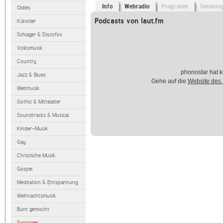
Info
Webradio
Programm
Sendun
Oldies
Podcasts von laut.fm
Künstler
Schlager & Discofox
Volksmusik
Country
phonostar hat k
Jazz & Blues
Gehe auf die
Website des
Weltmusik
Gothic & Mittelalter
Soundtracks & Musical
Kinder-Musik
Gay
Christliche Musik
Gospel
Meditation & Entspannung
Weihnachtsmusik
Bunt gemischt
Sonstiges