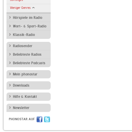
Weniger Genres
Hörspiele im Radio
Wort- & Sport-Radio
Klassik-Radio
Radiosender
Beliebteste Radios
Beliebteste Podcasts
Mein phonostar
Downloads
Hilfe & Kontakt
Newsletter
PHONOSTAR AUF