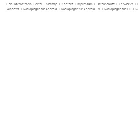
Dein Internetradio-Portal :
Sitemap
|
Kontakt
|
Impressum
|
Datenschutz
|
Entwickler
|
Windows
|
Radioplayer für Android
|
Radioplayer für Android TV
|
Radioplayer für iOS
|
R