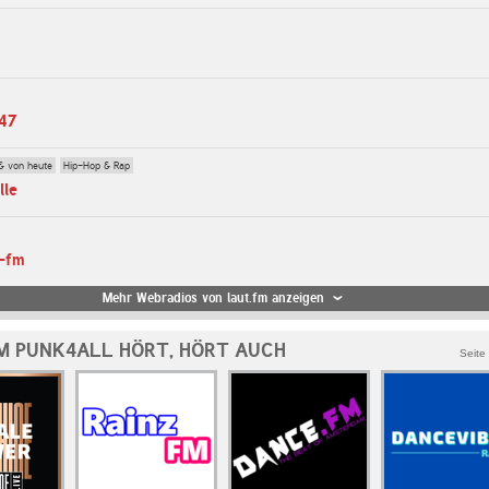
247
& von heute
Hip-Hop & Rap
lle
e-fm
Mehr Webradios von laut.fm anzeigen
M PUNK4ALL HÖRT, HÖRT AUCH
Seite