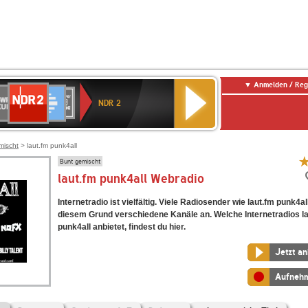
Anmelden / Reg
NDR
WR
Deutschlandfunk
SWR3
WDR
BR-
Deutschlandfunk
ANTENNE
80er
2
NDR 2
ltur
4
KLASSIK
Kultur
BAYERN
90er
OLDIE
ANTENNE
mischt
> laut.fm punk4all
Bunt gemischt
laut.fm punk4all Webradio
Internetradio ist vielfältig. Viele Radiosender wie laut.fm punk4al
diesem Grund verschiedene Kanäle an. Welche Internetradios l
punk4all anbietet, findest du hier.
Jetzt a
Aufneh