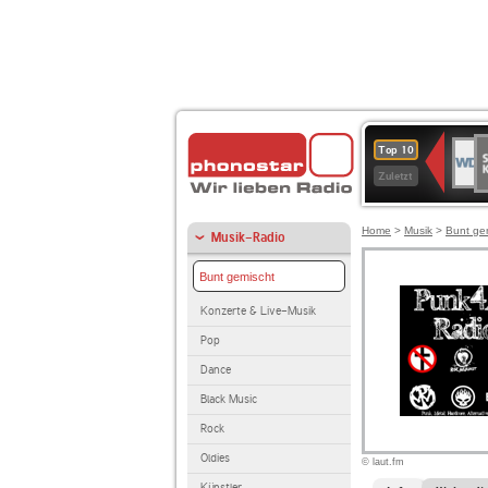
S
WDR
Top 10
Ku
2
Zuletzt
Home
>
Musik
>
Bunt ge
Musik-Radio
Bunt gemischt
Konzerte & Live-Musik
Pop
Dance
Black Music
Rock
Oldies
© laut.fm
Künstler