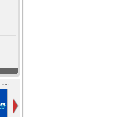
1
von
5