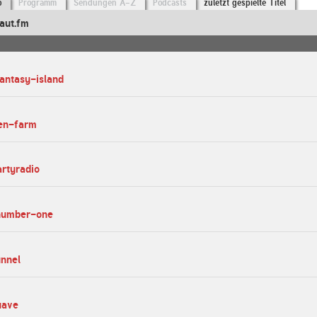
o
Programm
Sendungen A-Z
Podcasts
zuletzt gespielte Titel
aut.fm
fantasy-island
gen-farm
artyradio
-number-one
unnel
uave