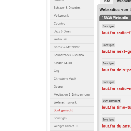
Info
Webradi
Schlager & Discofox
Webradios von l
Volksmusik
15838 Webradio
Country
Sonstiges
Jazz & Blues
laut.fm radio-
Weltmusik
Sonstiges
Gothic & Mittelalter
laut.fm next-
Soundtracks & Musical
Kinder-Musik
Sonstiges
laut.fm dein-p
Gay
Christliche Musik
Sonstiges
Gospel
laut.fm radio
Meditation & Entspannung
Bunt gemischt
Weihnachtsmusik
laut.fm time-t
Bunt gemischt
Sonstiges
Sonstiges
laut.fm dylans
Weniger Genres