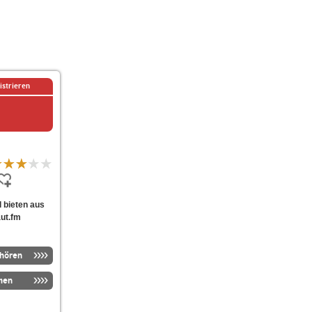
istrieren
l bieten aus
aut.fm
nhören
men