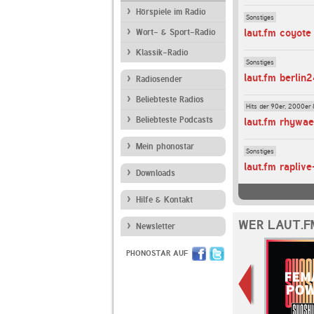
Hörspiele im Radio
Sonstiges
laut.fm coyote
Wort- & Sport-Radio
Klassik-Radio
Sonstiges
laut.fm berlin
Radiosender
Beliebteste Radios
Hits der 90er, 2000er 
Beliebteste Podcasts
laut.fm rhywae
Mein phonostar
Sonstiges
laut.fm rapliv
Downloads
Hilfe & Kontakt
WER LAUT.F
Newsletter
PHONOSTAR AUF